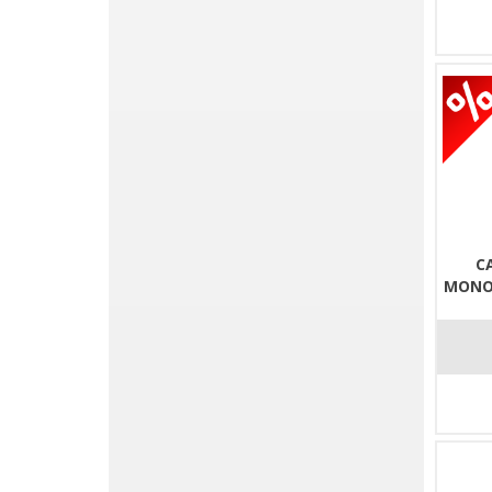
C
MONOF