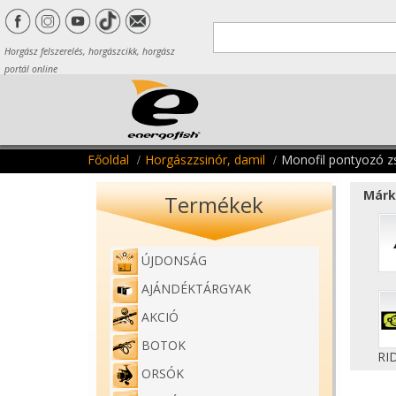
Horgász felszerelés, horgászcikk, horgász
portál online
Főoldal
Horgászzsinór, damil
Monofil pontyozó z
Márk
Termékek
ÚJDONSÁG
AJÁNDÉKTÁRGYAK
AKCIÓ
BOTOK
RI
ORSÓK