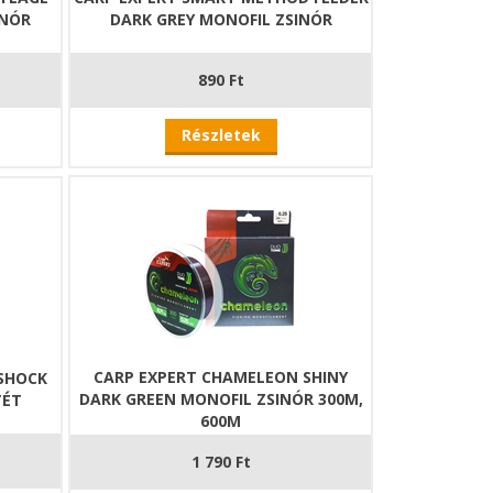
INÓR
DARK GREY MONOFIL ZSINÓR
890 Ft
Részletek
CARP EXPERT CHAMELEON SHINY
 SHOCK
DARK GREEN MONOFIL ZSINÓR 300M,
TÉT
600M
1 790 Ft