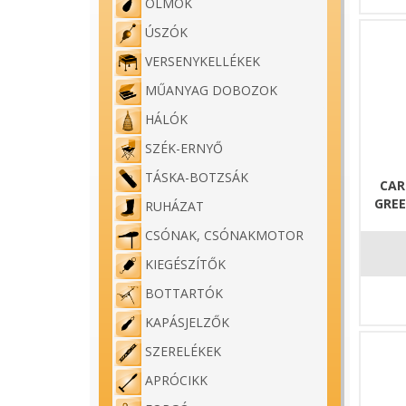
ÓLMOK
ÚSZÓK
VERSENYKELLÉKEK
MŰANYAG DOBOZOK
HÁLÓK
SZÉK-ERNYŐ
TÁSKA-BOTZSÁK
CAR
GREE
RUHÁZAT
CSÓNAK, CSÓNAKMOTOR
KIEGÉSZÍTŐK
BOTTARTÓK
KAPÁSJELZŐK
SZERELÉKEK
APRÓCIKK