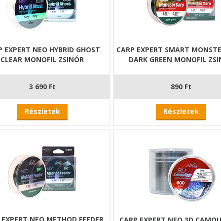
P EXPERT NEO HYBRID GHOST
CARP EXPERT SMART MONSTE
CLEAR MONOFIL ZSINÓR
DARK GREEN MONOFIL ZS
3 690 Ft
890 Ft
Részletek
Részletek
 EXPERT NEO METHOD FEEDER
CARP EXPERT NEO 3D CAMO