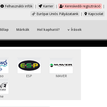
Felhasználói infók
|
Karrier
|
Kereskedői regisztráció
|
Európai Uniós Pályázataink
|
Kapcsolat
dőlap
Márkák
Hol kapható?
Írások
sso
ESP
MAVER
ne