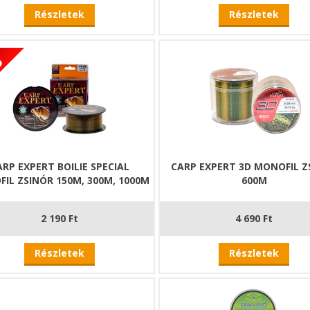
Részletek
Részletek
ARP EXPERT BOILIE SPECIAL
CARP EXPERT 3D MONOFIL Z
IL ZSINÓR 150M, 300M, 1000M
600M
2 190 Ft
4 690 Ft
Részletek
Részletek