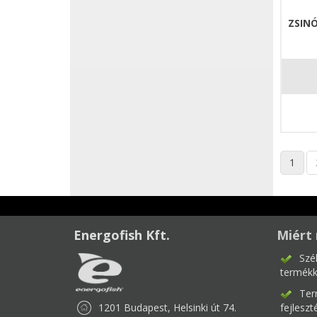
ZSINÓ
1
Energofish Kft.
Miért 
Szé
termékk
Ter
1201 Budapest, Helsinki út 74.
fejlesz