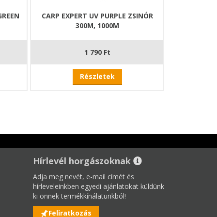
GREEN
CARP EXPERT UV PURPLE ZSINÓR
300M, 1000M
1 790 Ft
Részletek
Hírlevél horgászoknak
Adja meg nevét, e-mail címét és
hírleveleinkben egyedi ajánlatokat küldünk
ki önnek termékkínálatunkból!
Feliratkozás