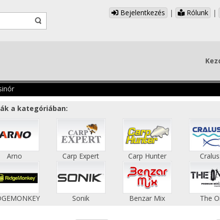
Bejelentkezés
|
Rólunk
|
Kez
sinór
ák a kategóriában:
Arno
Carp Expert
Carp Hunter
Cralu
DGEMONKEY
Sonik
Benzar Mix
The O