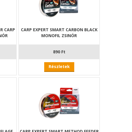
R CARP
CARP EXPERT SMART CARBON BLACK
INÓR
MONOFIL ZSINÓR
890 Ft
Részletek
UFLAGE
CARP EXPERT SMART METHOD FEEDER