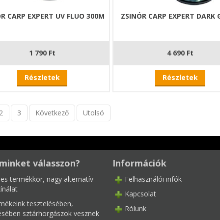
R CARP EXPERT UV FLUO 300M
ZSINÓR CARP EXPERT DARK 
1 790 Ft
4 690 Ft
Részletek
Részletek
2
3
Következő
Utolsó
minket válasszon?
Információk
les termékkör, nagy alternatív
Felhasználói infók
ínálat
Kapcsolat
mékeink tesztelésében,
Rólunk
tésében sztárhorgászok vesznek