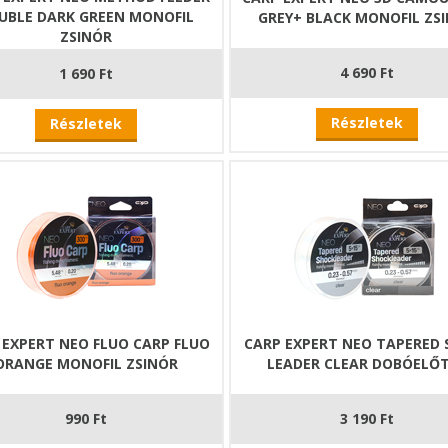
UBLE DARK GREEN MONOFIL
GREY+ BLACK MONOFIL ZS
ZSINÓR
4 690 Ft
1 690 Ft
Részletek
Részletek
 EXPERT NEO FLUO CARP FLUO
CARP EXPERT NEO TAPERED
ORANGE MONOFIL ZSINÓR
LEADER CLEAR DOBÓELŐ
990 Ft
3 190 Ft