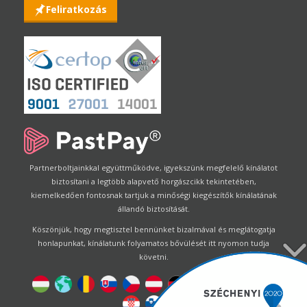
Feliratkozás
Partnerboltjainkkal együttműködve, igyekszünk megfelelő kínálatot
biztosítani a legtöbb alapvető horgászcikk tekintetében,
kiemelkedően fontosnak tartjuk a minőségi kiegészítők kínálatának
állandó biztosítását.
Köszönjük, hogy megtisztel bennünket bizalmával és meglátogatja
honlapunkat, kínálatunk folyamatos bővülését itt nyomon tudja
követni.