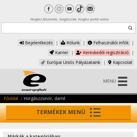
Horgász felszerelés, horgászcikk, horgász portál online
Bejelentkezés
|
Rólunk
|
Felhasználói infók
|
Karrier
|
Kereskedői regisztráció
|
Európai Uniós Pályázataink
|
Kapcsolat
MENÜ
Főoldal
Horgászzsinór, damil
TERMÉKEK MENÜ
Márkák a kategóriában: