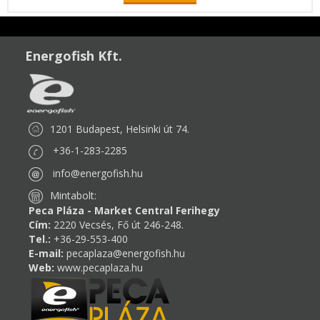
Energofish Kft.
1201 Budapest, Helsinki út 74.
+36-1-283-2285
info@energofish.hu
Mintabolt:
Peca Pláza - Market Central Ferihegy
Cím:
2220 Vecsés, Fő út 246-248.
Tel.:
+36-29-553-400
E-mail:
pecaplaza@energofish.hu
Web:
www.pecaplaza.hu