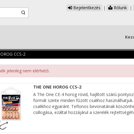
Bejelentkezés
|
Rólunk
|
Kez
HOROG CCS-2
ék jelenleg nem elérhető.
THE ONE HOROG CCS-2
A The One CE-4 horog rövid, hajlított szárú pontyoz
formát szinte minden fűzött csalihoz használhatjuk. 
csalikhoz egyaránt. Teflonos bevonatának köszönhető
csillogása, ezáltal hozzájárul a szerelék rejtettség