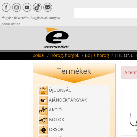
Horgász felszerelés, horgászcikk, horgász
portál online
Főoldal
Horog, horgok
Bojlis horog
THE ONE 
Termékek
A term
ÚJDONSÁG
AJÁNDÉKTÁRGYAK
AKCIÓ
BOTOK
ORSÓK