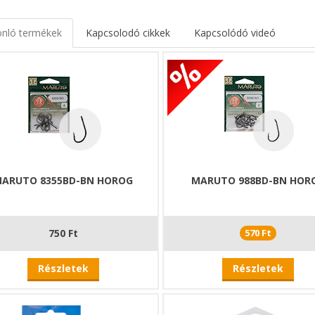
nló termékek
Kapcsolodó cikkek
Kapcsolódó videó
ARUTO 8355BD-BN HOROG
MARUTO 988BD-BN HOR
750 Ft
570 Ft
Részletek
Részletek