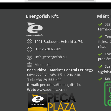
Energofish Kft.
Miért 
Szé
termékk
Ter
1201 Budapest, Helsinki út 74.
fejlesz
részt
+36-1-283-2285
Gyor
info@energofish.hu
problém
Mintabolt:
Sza
Peca Pláza - Market Central Ferihegy
ügyfélk
Cím:
2220 Vecsés, Fő út 246-248.
Kör
Tel.:
+36-29-553-400
E-mail:
pecaplaza@energofish.hu
Web:
www.pecaplaza.hu