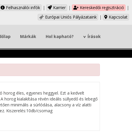
Felhasználói infók
|
Karrier
|
Kereskedői regisztráció
|
Európai Uniós Pályázataink
|
Kapcsolat
dőlap
Márkák
Hol kapható?
Írások
ó horog éles, egyenes heggyel. Ezt a kedvelt
A horog kialakítása révén ideális süllyedő és lebegő
en minimális a súrlódása, alacsony a víz alatti
éhez. Kiszerelés:10db/csomag