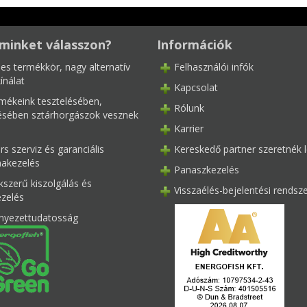
minket válasszon?
Információk
les termékkör, nagy alternatív
Felhasználói infók
ínálat
Kapcsolat
mékeink tesztelésében,
Rólunk
tésében sztárhorgászok vesznek
Karrier
s szerviz és garanciális
Kereskedő partner szeretnék l
akezelés
Panaszkezelés
kszerű kiszolgálás és
Visszaélés-bejelentési rendsz
ezelés
nyezettudatosság