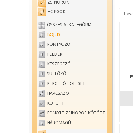
ZSINÓROK
HORGOK
Haso
ÖSSZES ALKATEGÓRIA
BOJLIS
PONTYOZÓ
FEEDER
KESZEGEZŐ
SÜLLŐZŐ
M
PERGETŐ - OFFSET
HARCSÁZÓ
KÖTÖTT
FONOTT ZSINÓROS KÖTÖTT
HÁROMÁGÚ