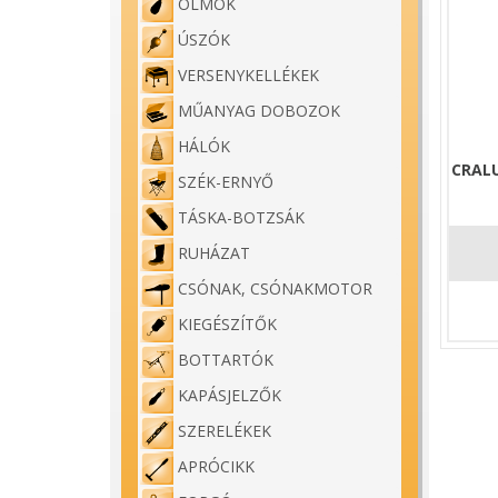
ÓLMOK
ÚSZÓK
VERSENYKELLÉKEK
MŰANYAG DOBOZOK
HÁLÓK
CRAL
SZÉK-ERNYŐ
TÁSKA-BOTZSÁK
RUHÁZAT
CSÓNAK, CSÓNAKMOTOR
KIEGÉSZÍTŐK
BOTTARTÓK
KAPÁSJELZŐK
SZERELÉKEK
APRÓCIKK