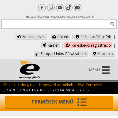
Horgász felszerelés, horgászcikk, horgász portál online
Bejelentkezés
|
Rólunk
|
Felhasználói infók
|
Karrier
|
Kereskedői regisztráció
|
Európai Uniós Pályázataink
|
Kapcsolat
MENÜ
Főoldal
Horgászat kiegészítő termékek
PVA Termékek
CARP EXPERT PVA REFILL - HEXA MESH GYORS
TERMÉKEK MENÜ