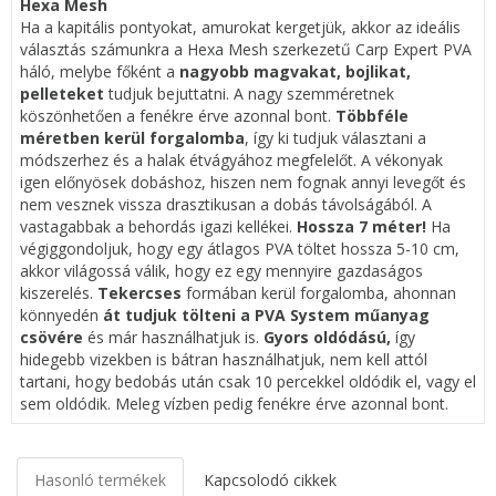
Hexa Mesh
Ha a kapitális pontyokat, amurokat kergetjük, akkor az ideális
választás számunkra a Hexa Mesh szerkezetű Carp Expert PVA
háló, melybe főként a
nagyobb magvakat, bojlikat,
pelleteket
tudjuk bejuttatni. A nagy szemméretnek
köszönhetően a fenékre érve azonnal bont.
Többféle
méretben kerül forgalomba
, így ki tudjuk választani a
módszerhez és a halak étvágyához megfelelőt. A vékonyak
igen előnyösek dobáshoz, hiszen nem fognak annyi levegőt és
nem vesznek vissza drasztikusan a dobás távolságából. A
vastagabbak a behordás igazi kellékei.
Hossza 7 méter!
Ha
végiggondoljuk, hogy egy átlagos PVA töltet hossza 5-10 cm,
akkor világossá válik, hogy ez egy mennyire gazdaságos
kiszerelés.
Tekercses
formában kerül forgalomba, ahonnan
könnyedén
át tudjuk tölteni a PVA System műanyag
csövére
és már használhatjuk is.
Gyors oldódású,
így
hidegebb vizekben is bátran használhatjuk, nem kell attól
tartani, hogy bedobás után csak 10 percekkel oldódik el, vagy el
sem oldódik. Meleg vízben pedig fenékre érve azonnal bont.
Hasonló termékek
Kapcsolodó cikkek