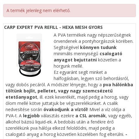
A termék jelenleg nem elérhető.
CARP EXPERT PVA REFILL - HEXA MESH GYORS
A PVA termékek nagy népszerűségnek
örvendenek a pontyhorgászok körében.
Segítségével
könnyen
tudunk
minimális mennyiségű
csalogató
anyagot bejuttatni
közvetlen a
horgunk mellé.
Ez egyaránt segít minket a
halfogásban, legyen szó behordásról,
vagy dobós pecáról. A módszer lényege, hogy a
pva hálónkba
töltünk bojlit, pelletet, vagy nagy szemcsézetű
etetőanyagot
, ill. ezek keverékét, majd pedig a horog, vagy
ólom mellé kötve juttatjuk be végszerelékünket. A csalik
nedvesítése során
óvakodjunk a víztől
! Mivel a víz oldja a
PVA-t. A
legjobb
választás ezekre
a CSL aromák
, vagy egyéb,
alkohol bázisú liquid-ek. A bedobás után a fenékre érő
szerelékünk pva hálója elkezd feloldódni, majd pedig a
csalogató anyag a horog közvetlen közelében fog elterülni.
-