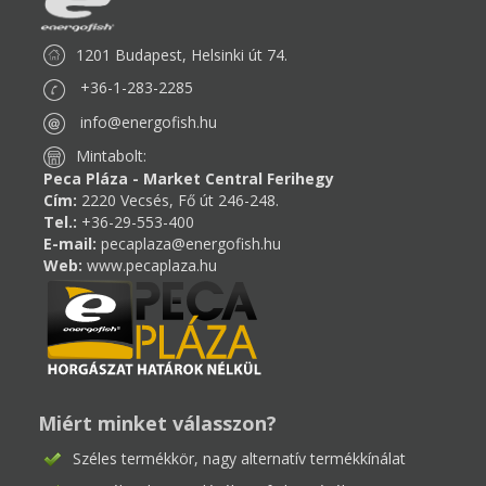
1201 Budapest, Helsinki út 74.
+36-1-283-2285
info@energofish.hu
Mintabolt:
Peca Pláza - Market Central Ferihegy
Cím:
2220 Vecsés, Fő út 246-248.
Tel.:
+36-29-553-400
E-mail:
pecaplaza@energofish.hu
Web:
www.pecaplaza.hu
Miért minket válasszon?
Széles termékkör, nagy alternatív termékkínálat