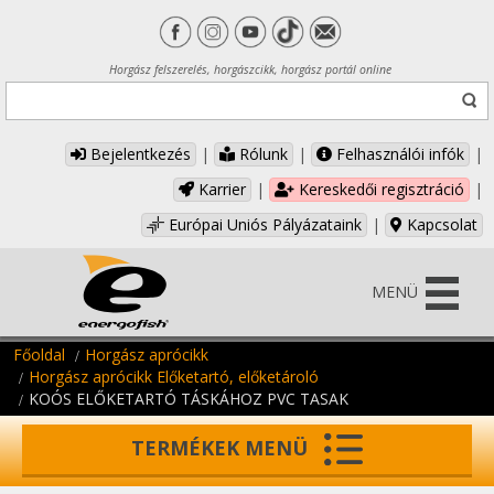
Horgász felszerelés, horgászcikk, horgász portál online
Bejelentkezés
|
Rólunk
|
Felhasználói infók
|
Karrier
|
Kereskedői regisztráció
|
Európai Uniós Pályázataink
|
Kapcsolat
MENÜ
Főoldal
Horgász aprócikk
Horgász aprócikk Előketartó, előketároló
KOÓS ELŐKETARTÓ TÁSKÁHOZ PVC TASAK
TERMÉKEK MENÜ