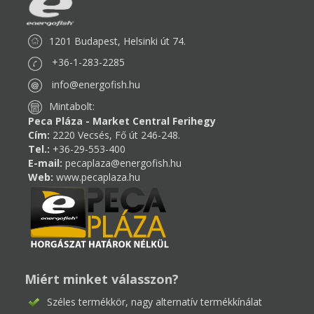
1201 Budapest, Helsinki út 74.
+36-1-283-2285
info@energofish.hu
Mintabolt:
Peca Pláza - Market Central Ferihegy
Cím:
2220 Vecsés, Fő út 246-248.
Tel.:
+36-29-553-400
E-mail:
pecaplaza@energofish.hu
Web:
www.pecaplaza.hu
Miért minket válasszon?
Széles termékkör, nagy alternatív termékkínálat