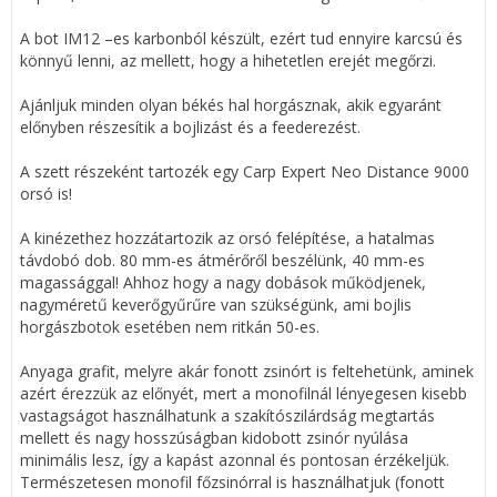
A bot IM12 –es karbonból készült, ezért tud ennyire karcsú és
könnyű lenni, az mellett, hogy a hihetetlen erejét megőrzi.
Ajánljuk minden olyan békés hal horgásznak, akik egyaránt
előnyben részesítik a bojlizást és a feederezést.
A szett részeként tartozék egy Carp Expert Neo Distance 9000
orsó is!
A kinézethez hozzátartozik az orsó felépítése, a hatalmas
távdobó dob. 80 mm-es átmérőről beszélünk, 40 mm-es
magassággal! Ahhoz hogy a nagy dobások működjenek,
nagyméretű keverőgyűrűre van szükségünk, ami bojlis
horgászbotok esetében nem ritkán 50-es.
Anyaga grafit, melyre akár fonott zsinórt is feltehetünk, aminek
azért érezzük az előnyét, mert a monofilnál lényegesen kisebb
vastagságot használhatunk a szakítószilárdság megtartás
mellett és nagy hosszúságban kidobott zsinór nyúlása
minimális lesz, így a kapást azonnal és pontosan érzékeljük.
Természetesen monofil főzsinórral is használhatjuk (fonott