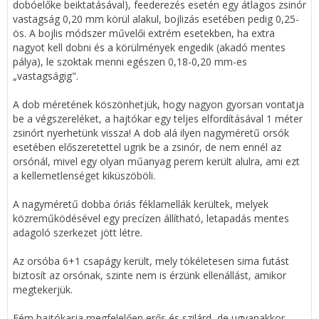
dobóelőke beiktatásával), feederezés esetén egy átlagos zsinór
vastagság 0,20 mm körül alakul, bojlizás esetében pedig 0,25-
ös. A bojlis módszer művelői extrém esetekben, ha extra
nagyot kell dobni és a körülmények engedik (akadó mentes
pálya), le szoktak menni egészen 0,18-0,20 mm-es
„vastagságig".
A dob méretének köszönhetjük, hogy nagyon gyorsan vontatja
be a végszereléket, a hajtókar egy teljes elfordításával 1 méter
zsinórt nyerhetünk vissza! A dob alá ilyen nagyméretű orsók
esetében előszeretettel ugrik be a zsinór, de nem ennél az
orsónál, mivel egy olyan műanyag perem került alulra, ami ezt
a kellemetlenséget kiküszöböli.
A nagyméretű dobba óriás féklamellák kerültek, melyek
közreműködésével egy precízen állítható, letapadás mentes
adagoló szerkezet jött létre.
Az orsóba 6+1 csapágy került, mely tökéletesen sima futást
biztosít az orsónak, szinte nem is érzünk ellenállást, amikor
megtekerjük.
Fém hajtókarja megfelelően erős és szilárd, de ugyanakkor