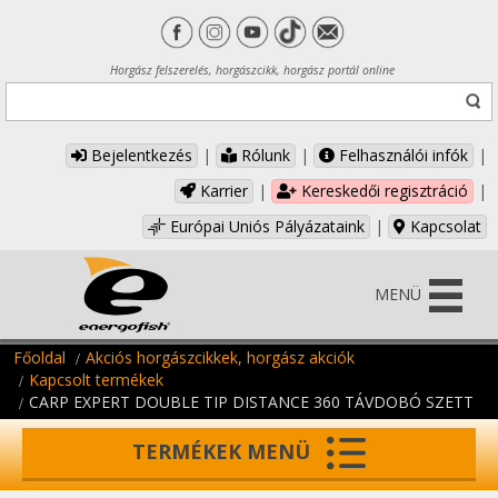
Horgász felszerelés, horgászcikk, horgász portál online
Bejelentkezés
|
Rólunk
|
Felhasználói infók
|
Karrier
|
Kereskedői regisztráció
|
Európai Uniós Pályázataink
|
Kapcsolat
MENÜ
Főoldal
Akciós horgászcikkek, horgász akciók
Kapcsolt termékek
CARP EXPERT DOUBLE TIP DISTANCE 360 TÁVDOBÓ SZETT
TERMÉKEK MENÜ