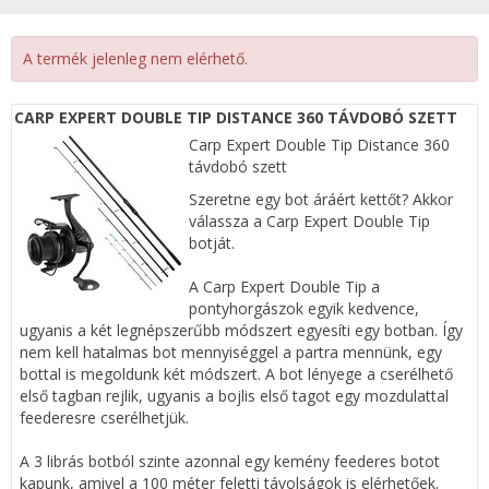
A termék jelenleg nem elérhető.
CARP EXPERT DOUBLE TIP DISTANCE 360 TÁVDOBÓ SZETT
Carp Expert Double Tip Distance 360
távdobó szett
Szeretne egy bot áráért kettőt? Akkor
válassza a Carp Expert Double Tip
botját.
A Carp Expert Double Tip a
pontyhorgászok egyik kedvence,
ugyanis a két legnépszerűbb módszert egyesíti egy botban. Így
nem kell hatalmas bot mennyiséggel a partra mennünk, egy
bottal is megoldunk két módszert. A bot lényege a cserélhető
első tagban rejlik, ugyanis a bojlis első tagot egy mozdulattal
feederesre cserélhetjük.
A 3 librás botból szinte azonnal egy kemény feederes botot
kapunk, amivel a 100 méter feletti távolságok is elérhetőek.