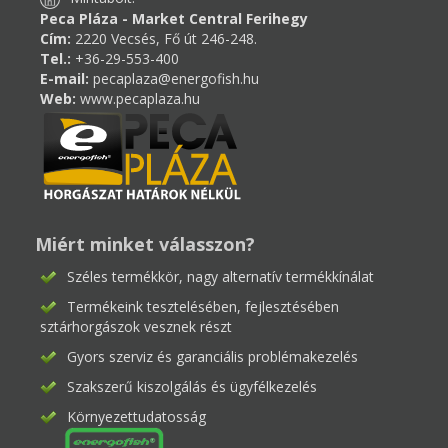
Peca Pláza - Market Central Ferihegy
Cím:
2220 Vecsés, Fő út 246-248.
Tel.:
+36-29-553-400
E-mail:
pecaplaza@energofish.hu
Web:
www.pecaplaza.hu
Miért minket válasszon?
Széles termékkör, nagy alternatív termékkínálat
Termékeink tesztelésében, fejlesztésében
sztárhorgászok vesznek részt
Gyors szerviz és garanciális problémakezelés
Szakszerű kiszolgálás és ügyfélkezelés
Környezettudatosság