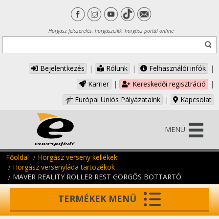
Horgász felszerelés, horgászcikk, horgász portál online
Bejelentkezés
|
Rólunk
|
Felhasználói infók
|
Karrier
|
Kereskedői regisztráció
|
Európai Uniós Pályázataink
|
Kapcsolat
MENÜ
Főoldal
Horgász verseny kellékek
Horgász versenyláda tartozékok
MAVER REALITY ROLLER REST GÖRGŐS BOTTARTÓ
TERMÉKEK MENÜ