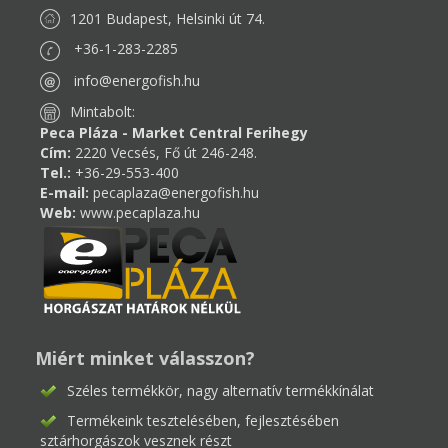
1201 Budapest, Helsinki út 74.
+36-1-283-2285
info@energofish.hu
Mintabolt:
Peca Pláza - Market Central Ferihegy
Cím:
2220 Vecsés, Fő út 246-248.
Tel.:
+36-29-553-400
E-mail:
pecaplaza@energofish.hu
Web:
www.pecaplaza.hu
Miért minket válasszon?
Széles termékkör, nagy alternatív termékkínálat
Termékeink tesztelésében, fejlesztésében
sztárhorgászok vesznek részt