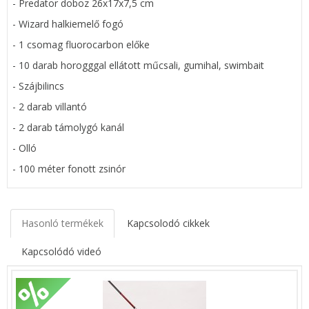
- Predator doboz 26x17x7,5 cm
- Wizard halkiemelő fogó
- 1 csomag fluorocarbon előke
- 10 darab horogggal ellátott műcsali, gumihal, swimbait
- Szájbilincs
- 2 darab villantó
- 2 darab támolygó kanál
- Olló
- 100 méter fonott zsinór
Hasonló termékek
Kapcsolodó cikkek
Kapcsolódó videó