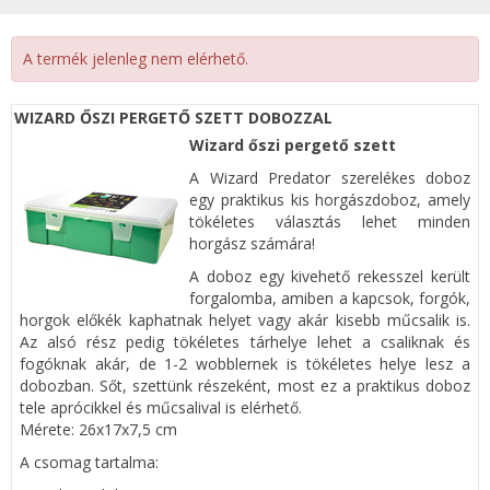
A termék jelenleg nem elérhető.
WIZARD ŐSZI PERGETŐ SZETT DOBOZZAL
Wizard őszi pergető szett
A Wizard Predator szerelékes doboz
egy praktikus kis horgászdoboz, amely
tökéletes választás lehet minden
horgász számára!
A doboz egy kivehető rekesszel került
forgalomba, amiben a kapcsok, forgók,
horgok előkék kaphatnak helyet vagy akár kisebb műcsalik is.
Az alsó rész pedig tökéletes tárhelye lehet a csaliknak és
fogóknak akár, de 1-2 wobblernek is tökéletes helye lesz a
dobozban. Sőt, szettünk részeként, most ez a praktikus doboz
tele aprócikkel és műcsalival is elérhető.
Mérete: 26x17x7,5 cm
A csomag tartalma: