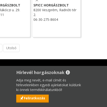
ORGÁSZBOLT
SPICC HORGÁSZBOLT
ákóczi u. 29.
8200 Veszprém, Radnóti tér
311
2.
06-30-275-8604
Utolsó
Hírlevél horgászoknak
Adja meg nevét, e-mail címét és
hírleveleinkben egyedi ajánlatokat küldünk
ki önnek termékkínálatunkból!
Feliratkozás