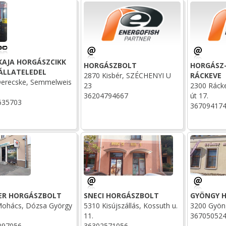
KAJA HORGÁSZCIKK
HORGÁSZBOLT
HORGÁSZ
SÁLLATELEDEL
2870 Kisbér, SZÉCHENYI U
RÁCKEVE
erecske, Semmelweis
23
2300 Rácke
36204794667
út 17.
635703
36709417
ER HORGÁSZBOLT
SNECI HORGÁSZBOLT
GYÖNGY 
ohács, Dózsa György
5310 Kisújszállás, Kossuth u.
3200 Gyöng
11.
36705052
097056
36302571056