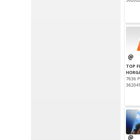
TOP F
HORG
7636 Pé
36204