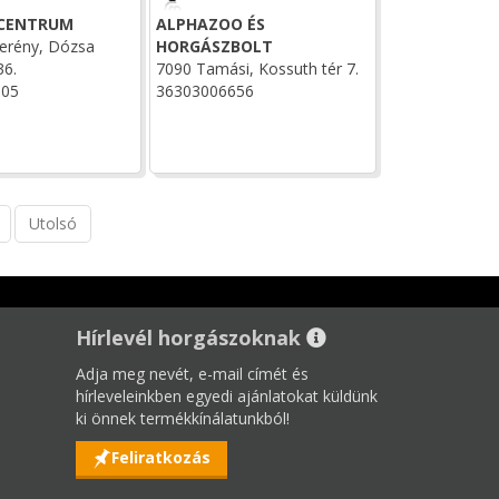
CENTRUM
ALPHAZOO ÉS
erény, Dózsa
HORGÁSZBOLT
36.
7090 Tamási, Kossuth tér 7.
005
36303006656
Utolsó
Hírlevél horgászoknak
Adja meg nevét, e-mail címét és
hírleveleinkben egyedi ajánlatokat küldünk
ki önnek termékkínálatunkból!
Feliratkozás