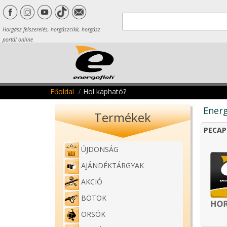
Horgász felszerelés, horgászcikk, horgász
portál online
Főoldal
Hol kapható?
Energ
Termékek
PECAP
ÚJDONSÁG
AJÁNDÉKTÁRGYAK
AKCIÓ
BOTOK
ORSÓK