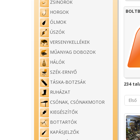
ZSINÓROK
BOLTB
HORGOK
ÓLMOK
ÚSZÓK
VERSENYKELLÉKEK
MŰANYAG DOBOZOK
HÁLÓK
SZÉK-ERNYŐ
TÁSKA-BOTZSÁK
234 tal
RUHÁZAT
Első
CSÓNAK, CSÓNAKMOTOR
KIEGÉSZÍTŐK
BOTTARTÓK
KAPÁSJELZŐK