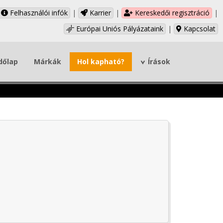
Felhasználói infók
|
Karrier
|
Kereskedői regisztráció
|
Európai Uniós Pályázataink
|
Kapcsolat
dőlap
Márkák
Hol kapható?
Írások