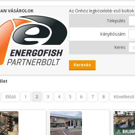
AN VÁSÁROLOK
Az Önhöz legközelebb eső boltok 
Település
Irányítószám
Keres
álat
Előző
1
2
3
4
5
6
7
8
Következő