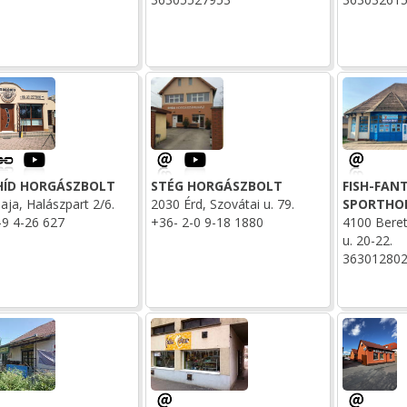
ÍD HORGÁSZBOLT
STÉG HORGÁSZBOLT
FISH-FAN
aja, Halászpart 2/6.
2030 Érd, Szovátai u. 79.
SPORTHO
-9 4-26 627
+36- 2-0 9-18 1880
4100 Beret
u. 20-22.
36301280