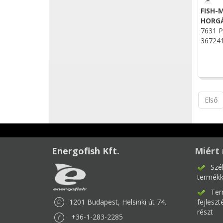
FISH-
HORGÁ
7631 P
36724
Első
Energofish Kft.
Miért 
Szé
termékk
Ter
1201 Budapest, Helsinki út 74.
fejlesz
részt
+36-1-283-2285