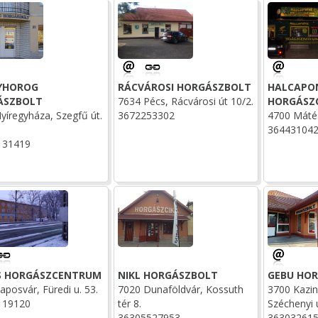
YHOROG
RÁCVÁROSI HORGÁSZBOLT
HALCAPO
ÁSZBOLT
7634 Pécs, Rácvárosi út 10/2.
HORGÁSZ
yíregyháza, Szegfű út.
3672253302
4700 Mátész
36443104
131419
S HORGÁSZCENTRUM
NIKL HORGÁSZBOLT
GEBU HO
aposvár, Füredi u. 53.
7020 Dunaföldvár, Kossuth
3700 Kazin
119120
tér 8.
Széchenyi 
36305527953
36303261