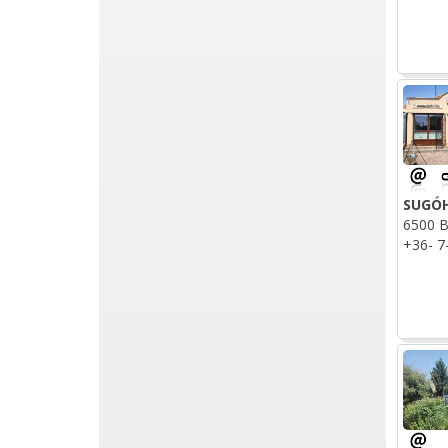
SUGÓH
6500 B
+36- 7