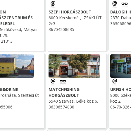
ZON
SZEPI HORGÁSZBOLT
BALOGH 
ÁSZCENTRUM ÉS
6000 Kecskemét, IZSÁKI ÚT
2370 Dabas
ELEDEL
2/G
36306809
ezőkővesd, Mátyás
36704208635
t 79.
121313
NG&DRINK
MATCHFISHING
URFISH H
rosháza, Szentesi út
HORGÁSZBOLT
8000 Széke
5540 Szarvas, Béke köz 6.
köz 2.
055906
36306574830
06-70-326