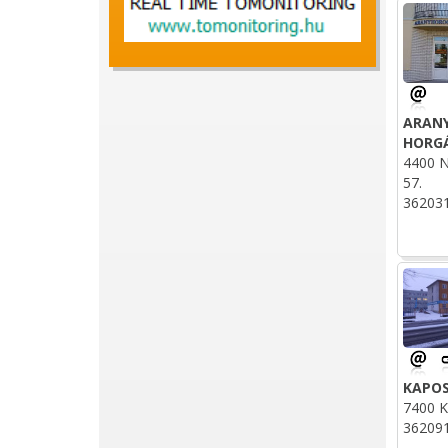
ARAN
HORG
4400 N
57.
36203
KAPO
7400 K
36209