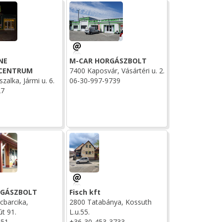
NE
M-CAR HORGÁSZBOLT
CENTRUM
7400 Kaposvár, Vásártéri u. 2.
alka, Jármi u. 6.
06-30-997-9739
27
RGÁSZBOLT
Fisch kft
cbarcika,
2800 Tatabánya, Kossuth
út 91.
L.u.55.
551
+36-30-453-3733