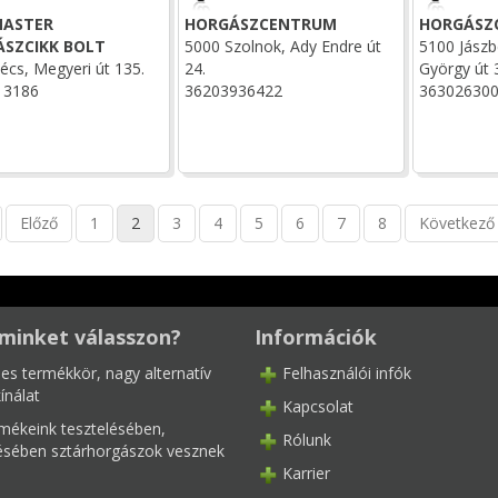
MASTER
HORGÁSZCENTRUM
HORGÁSZ
SZCIKK BOLT
5000 Szolnok, Ady Endre út
5100 Jászb
écs, Megyeri út 135.
24.
György út 
13186
36203936422
36302630
Előző
1
2
3
4
5
6
7
8
Következő
minket válasszon?
Információk
les termékkör, nagy alternatív
Felhasználói infók
ínálat
Kapcsolat
mékeink tesztelésében,
Rólunk
tésében sztárhorgászok vesznek
Karrier