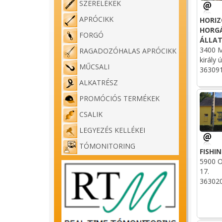
SZERELÉKEK
APRÓCIKK
HORI
HORG
FORGÓ
ÁLLAT
3400 M
RAGADOZÓHALAS APRÓCIKK
király ú
MŰCSALI
36309
ALKATRÉSZ
PROMÓCIÓS TERMÉKEK
CSALIK
LEGYEZÉS KELLÉKEI
TÓMONITORING
FISHI
5900 O
17.
36302