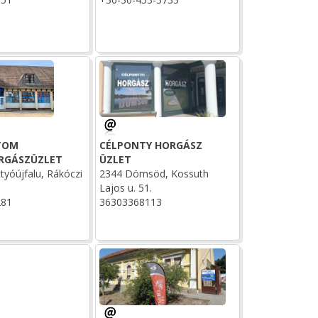
TOM
CÉLPONTY HORGÁSZ
RGÁSZÜZLET
ÜZLET
tyóújfalu, Rákóczi
2344 Dömsöd, Kossuth
Lajos u. 51.
281
36303368113