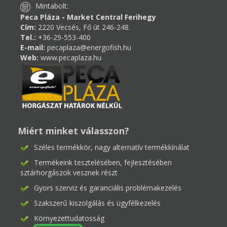
Mintabolt:
Peca Pláza - Market Central Ferihegy
Cím:
2220 Vecsés, Fő út 246-248.
Tel.:
+36-29-553-400
E-mail:
pecaplaza@energofish.hu
Web:
www.pecaplaza.hu
Miért minket válasszon?
Széles termékkör, nagy alternatív termékkínálat
Termékeink tesztelésében, fejlesztésében
sztárhorgászok vesznek részt
Gyors szerviz és garanciális problémakezelés
Szakszerű kiszolgálás és ügyfélkezelés
Környezettudatosság