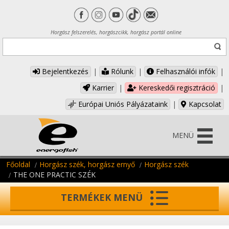
Horgász felszerelés, horgászcikk, horgász portál online
Bejelentkezés
|
Rólunk
|
Felhasználói infók
|
Karrier
|
Kereskedői regisztráció
|
Európai Uniós Pályázataink
|
Kapcsolat
MENÜ
Főoldal
Horgász szék, horgász ernyő
Horgász szék
THE ONE PRACTIC SZÉK
TERMÉKEK MENÜ