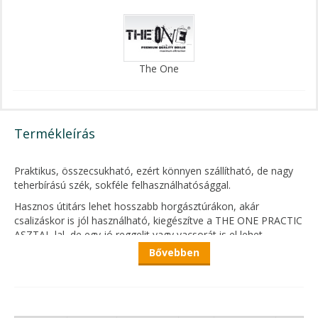
The One
Termékleírás
Praktikus, összecsukható, ezért könnyen szállítható, de nagy
teherbírású szék, sokféle felhasználhatósággal.
Hasznos útitárs lehet hosszabb horgásztúrákon, akár
csalizáskor is jól használható, kiegészítve a THE ONE PRACTIC
ASZTAL-lal, de egy jó reggelit vagy vacsorát is el lehet
fogyasztani, gyorsan és kényelmesen ezzel a kombóval.
Bővebben
Kemping célokra is kiváló, hiszen kis helyet foglal, így akár
gyalogos vagy kerékpáros túrákon könnyedén magunkkal
tudjuk vinni.