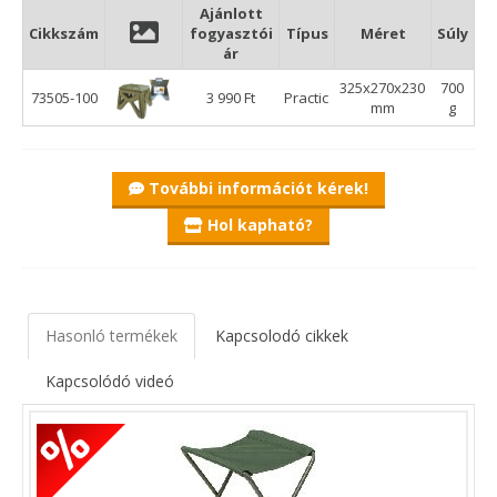
Ajánlott
Cikkszám
fogyasztói
Típus
Méret
Súly
ár
325x270x230
700
73505-100
3 990 Ft
Practic
mm
g
További információt kérek!
Hol kapható?
Hasonló termékek
Kapcsolodó cikkek
Kapcsolódó videó