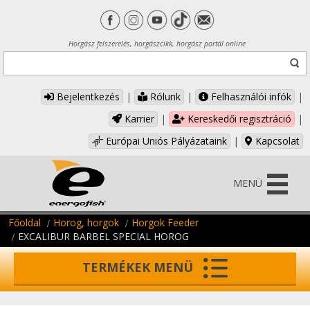
Horgász felszerelés, horgászcikk, horgász portál online
Bejelentkezés
|
Rólunk
|
Felhasználói infók
|
Karrier
|
Kereskedői regisztráció
|
Európai Uniós Pályázataink
|
Kapcsolat
MENÜ
Főoldal
Horog, horgok
Horgok Feeder
EXCALIBUR BARBEL SPECIAL HOROG
TERMÉKEK MENÜ