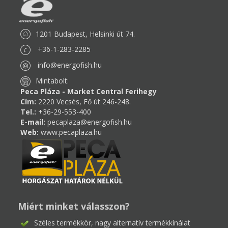
1201 Budapest, Helsinki út 74.
+36-1-283-2285
info@energofish.hu
Mintabolt:
Peca Pláza - Market Central Ferihegy
Cím:
2220 Vecsés, Fő út 246-248.
Tel.:
+36-29-553-400
E-mail:
pecaplaza@energofish.hu
Web:
www.pecaplaza.hu
Miért minket válasszon?
Széles termékkör, nagy alternatív termékkínálat