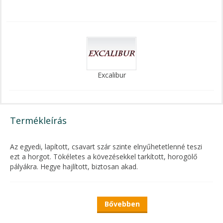
Excalibur
Termékleírás
Az egyedi, lapított, csavart szár szinte elnyűhetetlenné teszi
ezt a horgot. Tökéletes a kövezésekkel tarkított, horogölő
pályákra. Hegye hajlított, biztosan akad.
A kapitális halak kirohanásainak elviseléséhez
Bővebben
– különösképpen, ha a meghorgászott hely
akadókkal, vízinövényekkel tarkított –