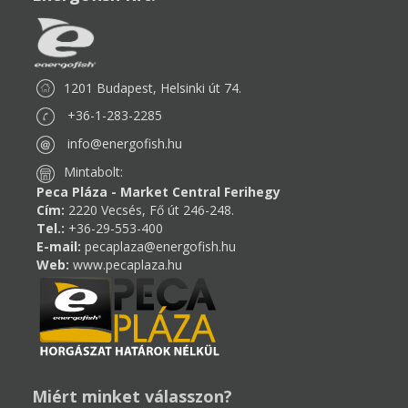
1201 Budapest, Helsinki út 74.
+36-1-283-2285
info@energofish.hu
Mintabolt:
Peca Pláza - Market Central Ferihegy
Cím:
2220 Vecsés, Fő út 246-248.
Tel.:
+36-29-553-400
E-mail:
pecaplaza@energofish.hu
Web:
www.pecaplaza.hu
Miért minket válasszon?