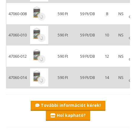
47060-008
590 Ft
59 Ft/DB
8
NS
db/
47060-010
590 Ft
59 Ft/DB
10
NS
db/
47060-012
590 Ft
59 Ft/DB
12
NS
db/
47060-014
590 Ft
59 Ft/DB
14
NS
db/
További információt kérek!
Hol kapható?