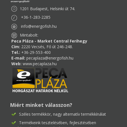
1201 Budapest, Helsinki út 74.
+36-1-283-2285
info@energofish.hu
Mintabolt:
Peca Pláza - Market Central Ferihegy
Cím:
2220 Vecsés, Fő út 246-248.
Tel.:
+36-29-553-400
E-mail:
pecaplaza@energofish.hu
Web:
www.pecaplaza.hu
Miért minket válasszon?
Széles termékkör, nagy alternatív termékkínálat
Termékeink tesztelésében, fejlesztésében