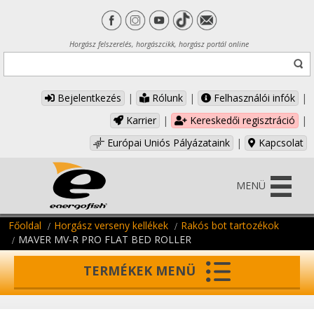
Horgász felszerelés, horgászcikk, horgász portál online
Bejelentkezés
|
Rólunk
|
Felhasználói infók
|
Karrier
|
Kereskedői regisztráció
|
Európai Uniós Pályázataink
|
Kapcsolat
MENÜ
Főoldal
Horgász verseny kellékek
Rakós bot tartozékok
MAVER MV-R PRO FLAT BED ROLLER
TERMÉKEK MENÜ