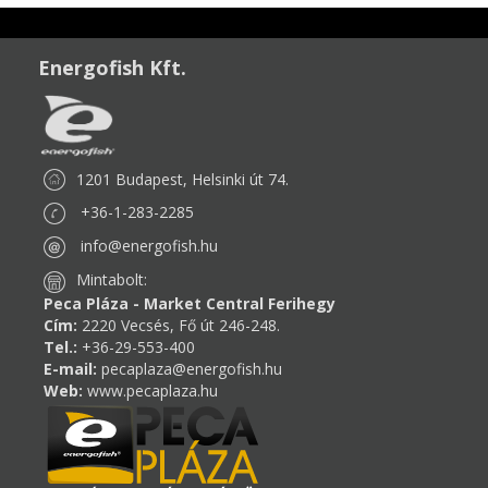
Energofish Kft.
1201 Budapest, Helsinki út 74.
+36-1-283-2285
info@energofish.hu
Mintabolt:
Peca Pláza - Market Central Ferihegy
Cím:
2220 Vecsés, Fő út 246-248.
Tel.:
+36-29-553-400
E-mail:
pecaplaza@energofish.hu
Web:
www.pecaplaza.hu