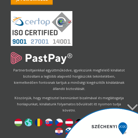
Partnerboltjainkkal együttműködve, igyekszünk megfelelő kínálatot
biztosítani a legtöbb alapvető horgászcikk tekintetében,
kiemelkedően fontosnak tartjuk a minőségi kiegészítők kínálatának
állandó biztosítását.
Köszönjük, hogy megtisztel bennünket bizalmával és meglátogatja
honlapunkat, kínálatunk folyamatos bővülését itt nyomon tudja
követni.