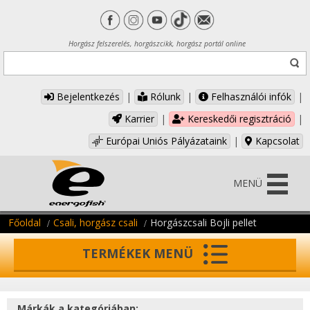
Horgász felszerelés, horgászcikk, horgász portál online
Bejelentkezés
|
Rólunk
|
Felhasználói infók
|
Karrier
|
Kereskedői regisztráció
|
Európai Uniós Pályázataink
|
Kapcsolat
MENÜ
Főoldal
Csali, horgász csali
Horgászcsali Bojli pellet
TERMÉKEK MENÜ
Márkák a kategóriában: