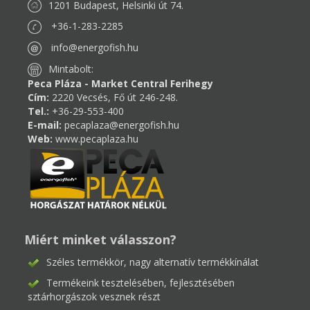
1201 Budapest, Helsinki út 74.
+36-1-283-2285
info@energofish.hu
Mintabolt:
Peca Pláza - Market Central Ferihegy
Cím:
2220 Vecsés, Fő út 246-248.
Tel.:
+36-29-553-400
E-mail:
pecaplaza@energofish.hu
Web:
www.pecaplaza.hu
Miért minket válasszon?
Széles termékkör, nagy alternatív termékkínálat
Termékeink tesztelésében, fejlesztésében
sztárhorgászok vesznek részt