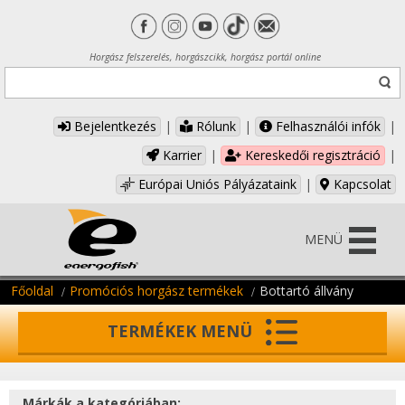
Horgász felszerelés, horgászcikk, horgász portál online
Bejelentkezés
|
Rólunk
|
Felhasználói infók
|
Karrier
|
Kereskedői regisztráció
|
Európai Uniós Pályázataink
|
Kapcsolat
MENÜ
Főoldal
Promóciós horgász termékek
Bottartó állvány
TERMÉKEK MENÜ
Márkák a kategóriában: