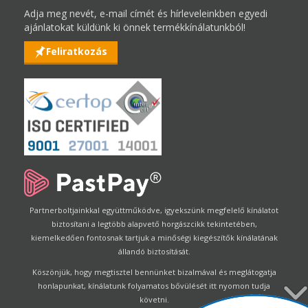
Adja meg nevét, e-mail címét és hírleveleinkben egyedi
ajánlatokat küldünk ki önnek termékkínálatunkból!
Feliratkozás
Partnerboltjainkkal együttműködve, igyekszünk megfelelő kínálatot
biztosítani a legtöbb alapvető horgászcikk tekintetében,
kiemelkedően fontosnak tartjuk a minőségi kiegészítők kínálatának
állandó biztosítását.
Köszönjük, hogy megtisztel bennünket bizalmával és meglátogatja
honlapunkat, kínálatunk folyamatos bővülését itt nyomon tudja
követni.