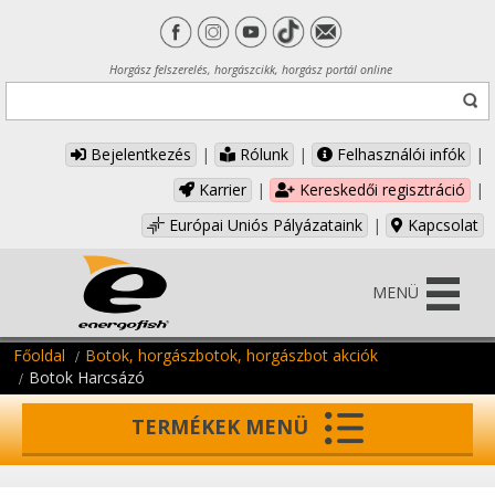
Horgász felszerelés, horgászcikk, horgász portál online
Bejelentkezés
|
Rólunk
|
Felhasználói infók
|
Karrier
|
Kereskedői regisztráció
|
Európai Uniós Pályázataink
|
Kapcsolat
MENÜ
Főoldal
Botok, horgászbotok, horgászbot akciók
Botok Harcsázó
TERMÉKEK MENÜ