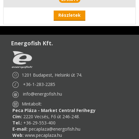
Részletek
Energofish Kft.
1201 Budapest, Helsinki út 74.
+36-1-283-2285
info@energofish.hu
Mintabolt:
Peca Pláza - Market Central Ferihegy
Cím:
2220 Vecsés, Fő út 246-248.
Tel.:
+36-29-553-400
E-mail:
pecaplaza@energofish.hu
Web:
www.pecaplaza.hu