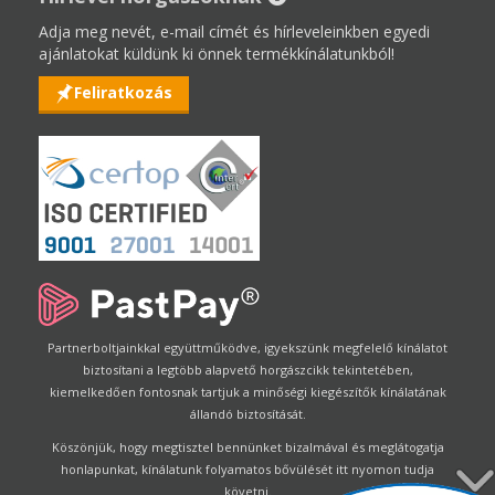
Adja meg nevét, e-mail címét és hírleveleinkben egyedi
ajánlatokat küldünk ki önnek termékkínálatunkból!
Feliratkozás
Partnerboltjainkkal együttműködve, igyekszünk megfelelő kínálatot
biztosítani a legtöbb alapvető horgászcikk tekintetében,
kiemelkedően fontosnak tartjuk a minőségi kiegészítők kínálatának
állandó biztosítását.
Köszönjük, hogy megtisztel bennünket bizalmával és meglátogatja
honlapunkat, kínálatunk folyamatos bővülését itt nyomon tudja
követni.