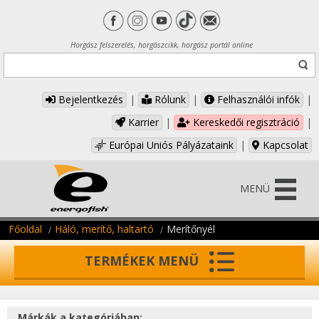
Horgász felszerelés, horgászcikk, horgász portál online
Bejelentkezés
|
Rólunk
|
Felhasználói infók
|
Karrier
|
Kereskedői regisztráció
|
Európai Uniós Pályázataink
|
Kapcsolat
MENÜ
Főoldal
Háló, merítő, haltartó
Merítőnyél
TERMÉKEK MENÜ
Márkák a kategóriában: