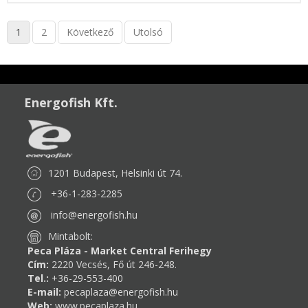
1
2
Következő
Utolsó
Energofish Kft.
1201 Budapest, Helsinki út 74.
+36-1-283-2285
info@energofish.hu
Mintabolt:
Peca Pláza - Market Central Ferihegy
Cím:
2220 Vecsés, Fő út 246-248.
Tel.:
+36-29-553-400
E-mail:
pecaplaza@energofish.hu
Web:
www.pecaplaza.hu