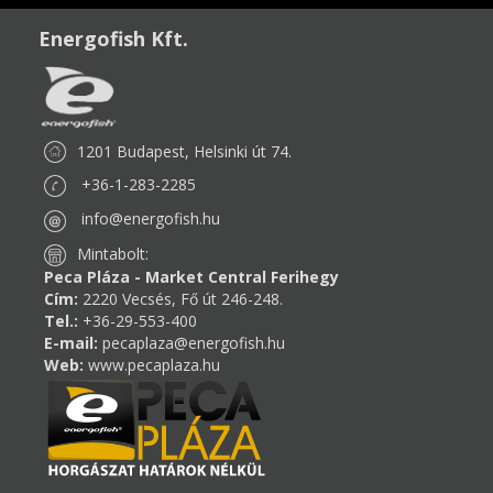
Energofish Kft.
1201 Budapest, Helsinki út 74.
+36-1-283-2285
info@energofish.hu
Mintabolt:
Peca Pláza - Market Central Ferihegy
Cím:
2220 Vecsés, Fő út 246-248.
Tel.:
+36-29-553-400
E-mail:
pecaplaza@energofish.hu
Web:
www.pecaplaza.hu