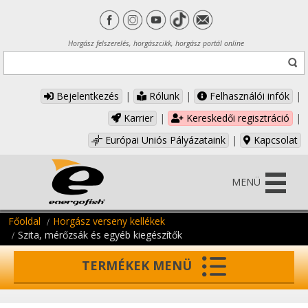
Horgász felszerelés, horgászcikk, horgász portál online
Bejelentkezés
|
Rólunk
|
Felhasználói infók
|
Karrier
|
Kereskedői regisztráció
|
Európai Uniós Pályázataink
|
Kapcsolat
MENÜ
Főoldal
Horgász verseny kellékek
Szita, mérőzsák és egyéb kiegészítők
TERMÉKEK MENÜ