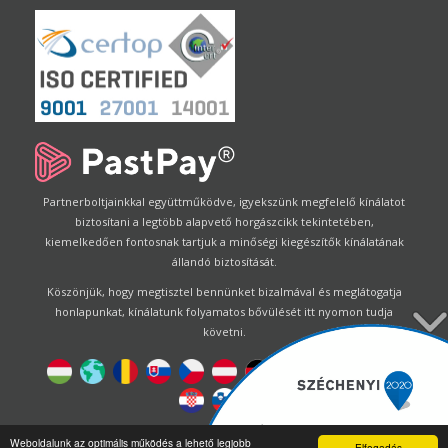
Partnerboltjainkkal együttműködve, igyekszünk megfelelő kínálatot
biztosítani a legtöbb alapvető horgászcikk tekintetében,
kiemelkedően fontosnak tartjuk a minőségi kiegészítők kínálatának
állandó biztosítását.
Köszönjük, hogy megtisztel bennünket bizalmával és meglátogatja
honlapunkat, kínálatunk folyamatos bővülését itt nyomon tudja
követni.
Designed by
Energofish Kft
Weboldalunk az optimális működés a lehető legjobb
Elfogadás