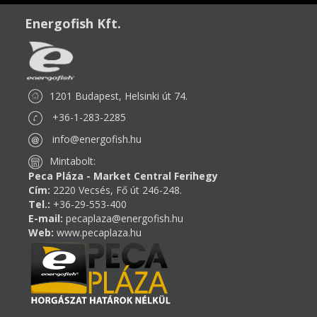
Energofish Kft.
1201 Budapest, Helsinki út 74.
+36-1-283-2285
info@energofish.hu
Mintabolt:
Peca Pláza - Market Central Ferihegy
Cím:
2220 Vecsés, Fő út 246-248.
Tel.:
+36-29-553-400
E-mail:
pecaplaza@energofish.hu
Web:
www.pecaplaza.hu