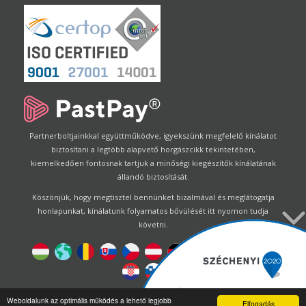
Partnerboltjainkkal együttműködve, igyekszünk megfelelő kínálatot
biztosítani a legtöbb alapvető horgászcikk tekintetében,
kiemelkedően fontosnak tartjuk a minőségi kiegészítők kínálatának
állandó biztosítását.
Köszönjük, hogy megtisztel bennünket bizalmával és meglátogatja
honlapunkat, kínálatunk folyamatos bővülését itt nyomon tudja
követni.
Designed by
Energofish Kft
Weboldalunk az optimális működés a lehető legjobb
Elfogadás