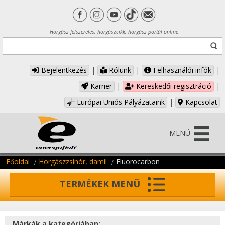
Horgász felszerelés, horgászcikk, horgász portál online
Bejelentkezés
|
Rólunk
|
Felhasználói infók
|
Karrier
|
Kereskedői regisztráció
|
Európai Uniós Pályázataink
|
Kapcsolat
MENÜ
Főoldal
Horgászzsinór, damil
Fluorocarbon
TERMÉKEK MENÜ
Márkák a kategóriában: