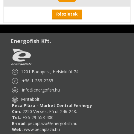
Részletek
Energofish Kft.
1201 Budapest, Helsinki út 74.
+36-1-283-2285
info@energofish.hu
Mintabolt:
Peca Pláza - Market Central Ferihegy
Cím:
2220 Vecsés, Fő út 246-248.
Tel.:
+36-29-553-400
E-mail:
pecaplaza@energofish.hu
Web:
www.pecaplaza.hu