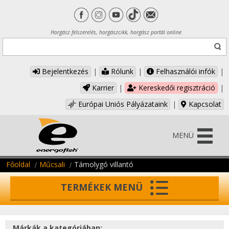
Horgász felszerelés, horgászcikk, horgász portál online
Bejelentkezés
|
Rólunk
|
Felhasználói infók
|
Karrier
|
Kereskedői regisztráció
|
Európai Uniós Pályázataink
|
Kapcsolat
MENÜ
Főoldal
Műcsali
Támolygó villantó
TERMÉKEK MENÜ
Márkák a kategóriában: