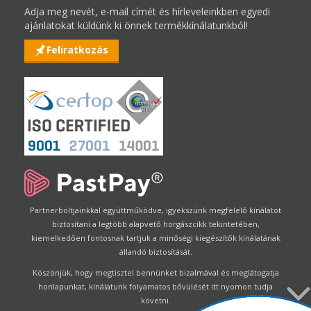
Adja meg nevét, e-mail címét és hírleveleinkben egyedi
ajánlatokat küldünk ki önnek termékkínálatunkból!
Feliratkozás
Partnerboltjainkkal együttműködve, igyekszünk megfelelő kínálatot
biztosítani a legtöbb alapvető horgászcikk tekintetében,
kiemelkedően fontosnak tartjuk a minőségi kiegészítők kínálatának
állandó biztosítását.
Köszönjük, hogy megtisztel bennünket bizalmával és meglátogatja
honlapunkat, kínálatunk folyamatos bővülését itt nyomon tudja
követni.