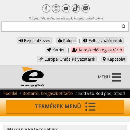
Horgász felszerelés, horgászcikk, horgász portál online
Bejelentkezés
|
Rólunk
|
Felhasználói infók
|
Karrier
|
Kereskedői regisztráció
|
Európai Uniós Pályázataink
|
Kapcsolat
MENÜ
Főoldal
Bottartó, horgászbot tartó
Bottartó Rod pod, tripod
TERMÉKEK MENÜ
Márkák a kategóriában: