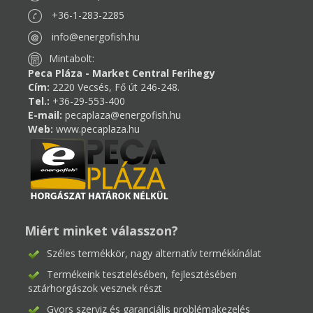
+36-1-283-2285
info@energofish.hu
Mintabolt:
Peca Pláza - Market Central Ferihegy
Cím:
2220 Vecsés, Fő út 246-248.
Tel.:
+36-29-553-400
E-mail:
pecaplaza@energofish.hu
Web:
www.pecaplaza.hu
Miért minket válasszon?
Széles termékkör, nagy alternatív termékkínálat
Termékeink tesztelésében, fejlesztésében
sztárhorgászok vesznek részt
Gyors szerviz és garanciális problémakezelés