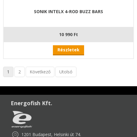
SONIK INTELX 4-ROD BUZZ BARS
10 990 Ft
Részletek
1
2
Következő
Utolsó
Energofish Kft.
1201 Budapest, Helsinki út 74.