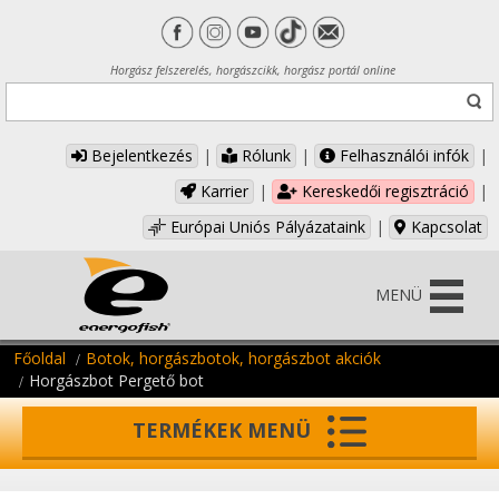
Horgász felszerelés, horgászcikk, horgász portál online
Bejelentkezés
|
Rólunk
|
Felhasználói infók
|
Karrier
|
Kereskedői regisztráció
|
Európai Uniós Pályázataink
|
Kapcsolat
MENÜ
Főoldal
Botok, horgászbotok, horgászbot akciók
Horgászbot Pergető bot
TERMÉKEK MENÜ