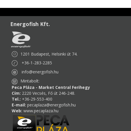
Energofish Kft.
1201 Budapest, Helsinki út 74.
+36-1-283-2285
info@energofish.hu
Mintabolt:
Peca Pláza - Market Central Ferihegy
Cím:
2220 Vecsés, Fő út 246-248.
Tel.:
+36-29-553-400
E-mail:
pecaplaza@energofish.hu
Web:
www.pecaplaza.hu