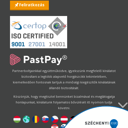
Feliratkozás
Partnerboltjainkkal együttműködve, igyekszünk megfelelő kínálatot
biztosítani a legtöbb alapvető horgászcikk tekintetében,
kiemelkedően fontosnak tartjuk a minőségi kiegészítők kínálatának
állandó biztosítását.
Köszönjük, hogy megtisztel bennünket bizalmával és meglátogatja
honlapunkat, kínálatunk folyamatos bővülését itt nyomon tudja
követni.