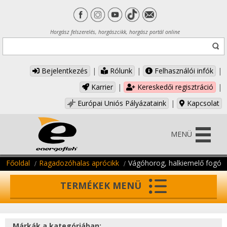
Horgász felszerelés, horgászcikk, horgász portál online
Bejelentkezés
|
Rólunk
|
Felhasználói infók
|
Karrier
|
Kereskedői regisztráció
|
Európai Uniós Pályázataink
|
Kapcsolat
MENÜ
Főoldal
Ragadozóhalas aprócikk
Vágóhorog, halkiemelő fogó
TERMÉKEK MENÜ
Márkák a kategóriában: