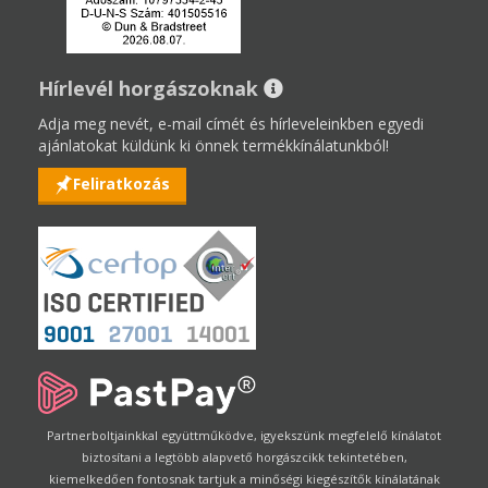
Hírlevél horgászoknak
Adja meg nevét, e-mail címét és hírleveleinkben egyedi
ajánlatokat küldünk ki önnek termékkínálatunkból!
Feliratkozás
Partnerboltjainkkal együttműködve, igyekszünk megfelelő kínálatot
biztosítani a legtöbb alapvető horgászcikk tekintetében,
kiemelkedően fontosnak tartjuk a minőségi kiegészítők kínálatának