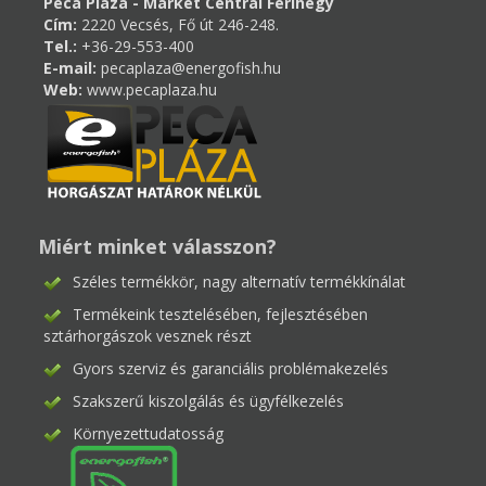
Peca Pláza - Market Central Ferihegy
Cím:
2220 Vecsés, Fő út 246-248.
Tel.:
+36-29-553-400
E-mail:
pecaplaza@energofish.hu
Web:
www.pecaplaza.hu
Miért minket válasszon?
Széles termékkör, nagy alternatív termékkínálat
Termékeink tesztelésében, fejlesztésében
sztárhorgászok vesznek részt
Gyors szerviz és garanciális problémakezelés
Szakszerű kiszolgálás és ügyfélkezelés
Környezettudatosság