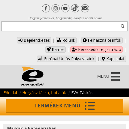
Horgász felszerelés, horgászcikk, horgász portál online
Bejelentkezés
|
Rólunk
|
Felhasználói infók
|
Karrier
|
Kereskedői regisztráció
|
Európai Uniós Pályázataink
|
Kapcsolat
MENÜ
Főoldal
Horgász táska, botzsák
EVA Táskák
TERMÉKEK MENÜ
Márkák a kategóriában: