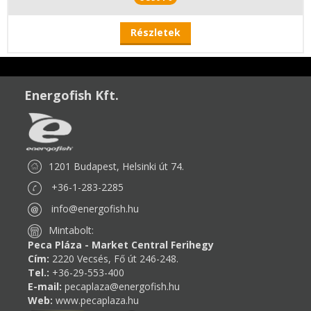
Részletek
Energofish Kft.
1201 Budapest, Helsinki út 74.
+36-1-283-2285
info@energofish.hu
Mintabolt:
Peca Pláza - Market Central Ferihegy
Cím:
2220 Vecsés, Fő út 246-248.
Tel.:
+36-29-553-400
E-mail:
pecaplaza@energofish.hu
Web:
www.pecaplaza.hu