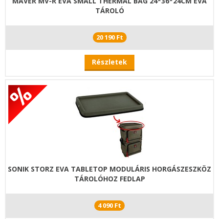
MAVER MV-R EVA SMALL THERMAL BAG 24*36*24CM EVA
TÁROLÓ
20 190 Ft
Részletek
SONIK STORZ EVA TABLETOP MODULÁRIS HORGÁSZESZKÖZ
TÁROLÓHOZ FEDLAP
4 090 Ft