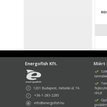
RI
Energofish Kft.
Miért 
Szé
termékk
Ter
1201 Budapest, Helsinki út 74.
fejlesz
részt
+36-1-283-2285
Gyor
info@energofish.hu
problém