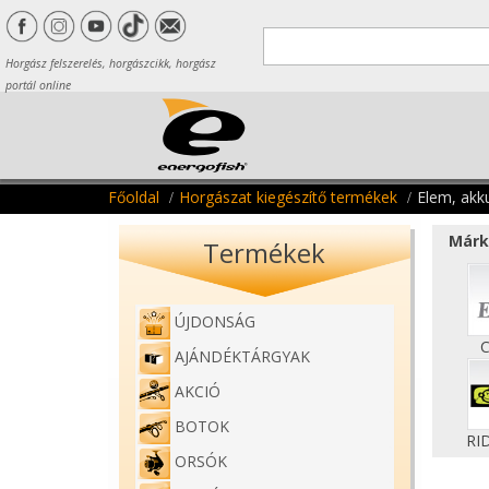
Horgász felszerelés, horgászcikk, horgász
portál online
Főoldal
Horgászat kiegészítő termékek
Elem, akk
Márk
Termékek
ÚJDONSÁG
C
AJÁNDÉKTÁRGYAK
AKCIÓ
BOTOK
RI
ORSÓK