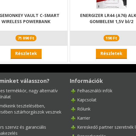
DGEMONKEY VAULT C-SMART
ENERGIZER LR44 (A76) ALK
WIRELESS POWERBANK
GOMBELEM 1,5V bl/2
71 090 Ft
190 Ft
Részletek
Részletek
minket válasszon?
Információk
les termékkör, nagy alternatív
Felhasználói infók
ínálat
Kapcsolat
mékeink tesztelésében,
Rólunk
tésében sztárhorgászok vesznek
Karrier
s szerviz és garanciális
Kereskedő partner szeretnék l
akezelés