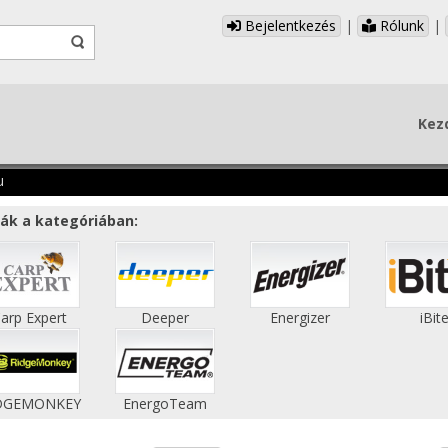
Bejelentkezés
|
Rólunk
|
Kez
u
ák a kategóriában:
arp Expert
Deeper
Energizer
iBit
DGEMONKEY
EnergoTeam