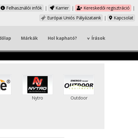
Felhasználói infók
|
Karrier
|
Kereskedői regisztráció
|
Európai Uniós Pályázataink
|
Kapcsolat
dőlap
Márkák
Hol kapható?
Írások
e
Nytro
Outdoor