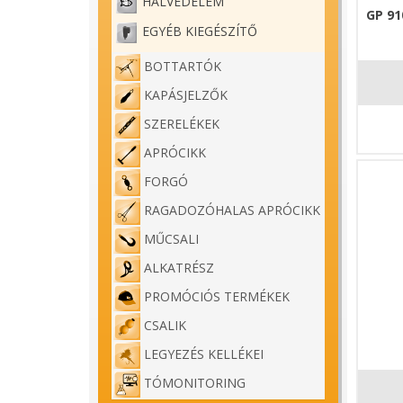
HALVÉDELEM
GP 91
EGYÉB KIEGÉSZÍTŐ
BOTTARTÓK
KAPÁSJELZŐK
SZERELÉKEK
APRÓCIKK
FORGÓ
RAGADOZÓHALAS APRÓCIKK
MŰCSALI
ALKATRÉSZ
PROMÓCIÓS TERMÉKEK
CSALIK
LEGYEZÉS KELLÉKEI
TÓMONITORING