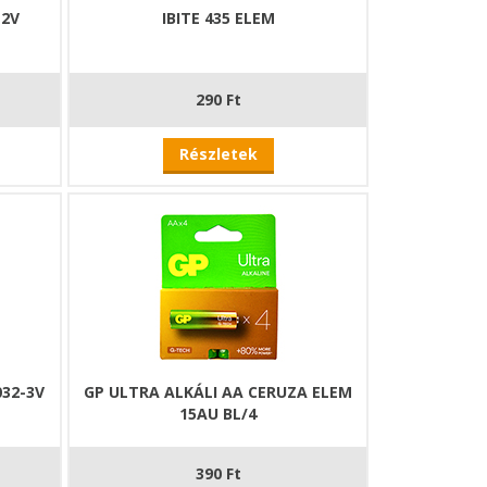
12V
IBITE 435 ELEM
290 Ft
Részletek
32-3V
GP ULTRA ALKÁLI AA CERUZA ELEM
15AU BL/4
390 Ft