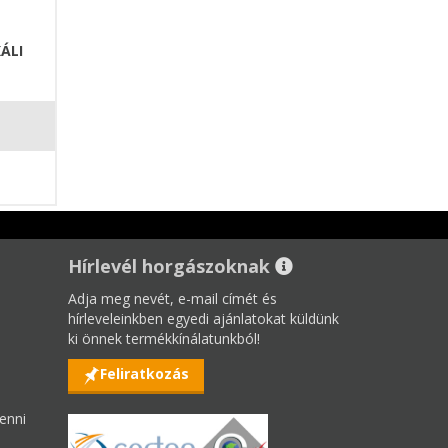
ÁLI
Hírlevél horgászoknak
Adja meg nevét, e-mail címét és
hírleveleinkben egyedi ajánlatokat küldünk
ki önnek termékkínálatunkból!
Feliratkozás
enni