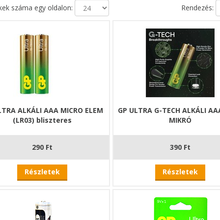
ek száma egy oldalon:
Rendezés:
LTRA ALKÁLI AAA MICRO ELEM
GP ULTRA G-TECH ALKÁLI AA
(LR03) bliszteres
MIKRÓ
290 Ft
390 Ft
Részletek
Részletek