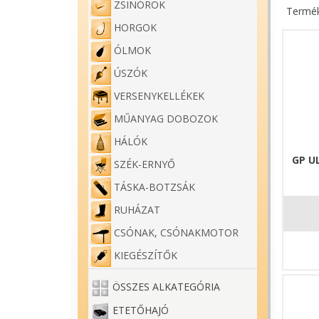
ZSINÓROK
Termék
HORGOK
ÓLMOK
ÚSZÓK
VERSENYKELLÉKEK
MŰANYAG DOBOZOK
HÁLÓK
GP U
SZÉK-ERNYŐ
TÁSKA-BOTZSÁK
RUHÁZAT
CSÓNAK, CSÓNAKMOTOR
KIEGÉSZÍTŐK
ÖSSZES ALKATEGÓRIA
ETETŐHAJÓ