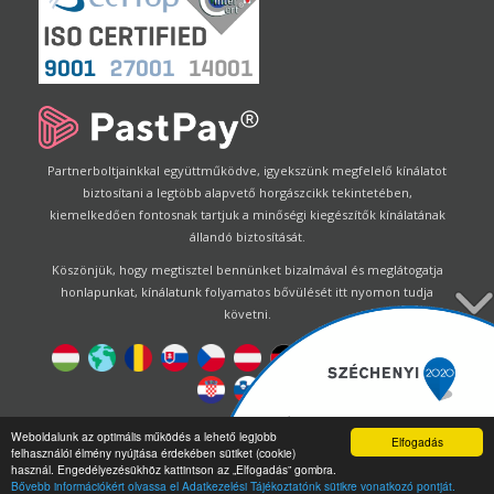
Partnerboltjainkkal együttműködve, igyekszünk megfelelő kínálatot
biztosítani a legtöbb alapvető horgászcikk tekintetében,
kiemelkedően fontosnak tartjuk a minőségi kiegészítők kínálatának
állandó biztosítását.
Köszönjük, hogy megtisztel bennünket bizalmával és meglátogatja
honlapunkat, kínálatunk folyamatos bővülését itt nyomon tudja
követni.
Designed by
Energofish Kft
Weboldalunk az optimális működés a lehető legjobb
Elfogadás
felhasználói élmény nyújtása érdekében sütiket (cookie)
Oldalmotor:
CWB
by
Gloobus Software Developement
|
használ. Engedélyezésükhöz kattintson az „Elfogadás” gombra.
Technikai segítség
|
Webdizájn
Bővebb információkért olvassa el Adatkezelési Tájékoztatónk sütikre vonatkozó pontját.