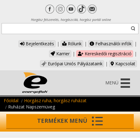
Horgász felszerelés, horgászcikk, horgász portál online
Bejelentkezés
|
Rólunk
|
Felhasználói infók
|
Karrier
|
Kereskedői regisztráció
|
Európai Uniós Pályázataink
|
Kapcsolat
MENÜ
Főoldal
Horgász ruha, horgász ruházat
Ruházat Napszemüveg
TERMÉKEK MENÜ