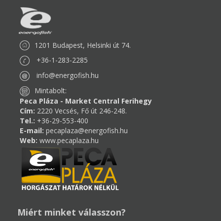
1201 Budapest, Helsinki út 74.
+36-1-283-2285
info@energofish.hu
Mintabolt:
Peca Pláza - Market Central Ferihegy
Cím:
2220 Vecsés, Fő út 246-248.
Tel.:
+36-29-553-400
E-mail:
pecaplaza@energofish.hu
Web:
www.pecaplaza.hu
Miért minket válasszon?