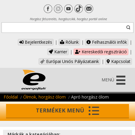
Horgász felszerelés, horgászcikk, horgász portál online
Bejelentkezés
|
Rólunk
|
Felhasználói infók
|
Karrier
|
Kereskedői regisztráció
|
Európai Uniós Pályázataink
|
Kapcsolat
MENÜ
Főoldal
Ólmok, horgász ólom
Apró horgász ólom
TERMÉKEK MENÜ
Márkák a kategóriában: