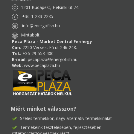
1201 Budapest, Helsinki út 74.
+36-1-283-2285
info@energofish.hu
Mintabolt:
Peca Pláza - Market Central Ferihegy
Cím:
2220 Vecsés, Fő út 246-248.
Tel.:
+36-29-553-400
E-mail:
pecaplaza@energofish.hu
Web:
www.pecaplaza.hu
Miért minket válasszon?
Széles termékkör, nagy alternatív termékkínálat
Termékeink tesztelésében, fejlesztésében
sztárhorgászok vesznek részt