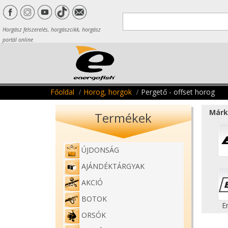
Horgász felszerelés, horgászcikk, horgász
portál online
Főoldal
Horog, horgok
Pergető - offset horog
Márk
Termékek
ÚJDONSÁG
AJÁNDÉKTÁRGYAK
AKCIÓ
BOTOK
E
ORSÓK