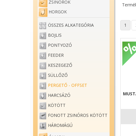
ZSINÓROK
Termék
HORGOK
1
ÖSSZES ALKATEGÓRIA
BOJLIS
PONTYOZÓ
FEEDER
KESZEGEZŐ
SÜLLŐZŐ
PERGETŐ - OFFSET
MUST
HARCSÁZÓ
KÖTÖTT
FONOTT ZSINÓROS KÖTÖTT
HÁROMÁGÚ