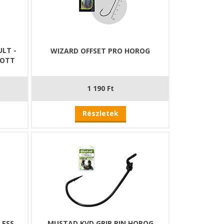
LT -
WIZARD OFFSET PRO HOROG
ZOTT
1 190 Ft
Részletek
LESS
MUSTAD KVD GRIP PIN HOROG