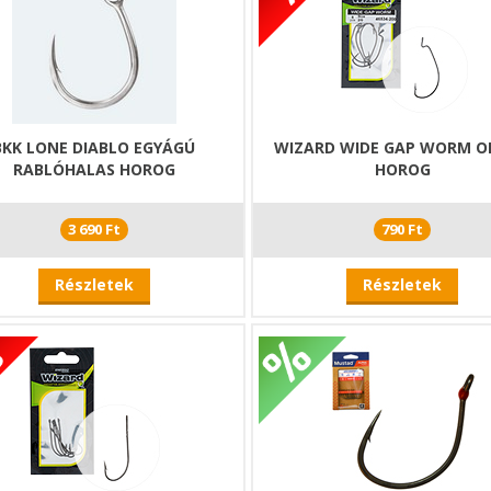
BKK LONE DIABLO EGYÁGÚ
WIZARD WIDE GAP WORM O
RABLÓHALAS HOROG
HOROG
3 690 Ft
790 Ft
Részletek
Részletek