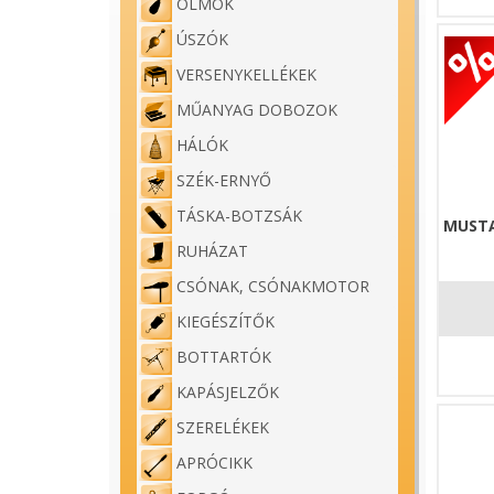
ÓLMOK
ÚSZÓK
VERSENYKELLÉKEK
MŰANYAG DOBOZOK
HÁLÓK
SZÉK-ERNYŐ
TÁSKA-BOTZSÁK
MUSTA
RUHÁZAT
CSÓNAK, CSÓNAKMOTOR
KIEGÉSZÍTŐK
BOTTARTÓK
KAPÁSJELZŐK
SZERELÉKEK
APRÓCIKK