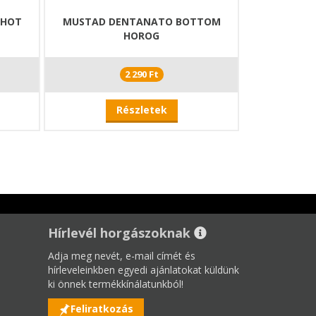
SHOT
MUSTAD DENTANATO BOTTOM
HOROG
2 290 Ft
Részletek
Hírlevél horgászoknak
Adja meg nevét, e-mail címét és
hírleveleinkben egyedi ajánlatokat küldünk
ki önnek termékkínálatunkból!
Feliratkozás