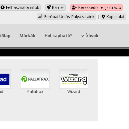
Felhasználói infók
|
Karrier
|
Kereskedői regisztráció
|
Európai Uniós Pályázataink
|
Kapcsolat
dőlap
Márkák
Hol kapható?
Írások
ad
Pallatrax
Wizard