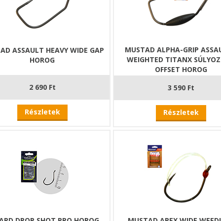
MUSTAD ALPHA-GRIP ASSAU
AD ASSAULT HEAVY WIDE GAP
WEIGHTED TITANX SÚLYO
HOROG
OFFSET HOROG
2 690 Ft
3 590 Ft
Részletek
Részletek
ARD DROP SHOT PRO HOROG
MUSTAD APEX WIDE WEED