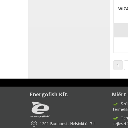
WIZ
1
Energofish Kft.
Miért 
Szé
termékk
Ter
1201 Budapest, Helsinki út 74.
fejlesz