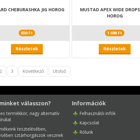
ARD CHEBURASHKA JIG HOROG
MUSTAD APEX WIDE DROP
HOROG
650 Ft
1 690 Ft
Részletek
Részletek
2
3
Következő
Utolsó
minket válasszon?
Információk
les termékkör, nagy alternatív
Felhasználói infók
ínálat
Kapcsolat
mékeink tesztelésében,
Rólunk
tésében sztárhorgászok vesznek