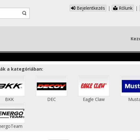
Bejelentkezés
|
Rólunk
|
Kez
ák a kategóriában:
BKK
DEC
Eagle Claw
Must
nergoTeam