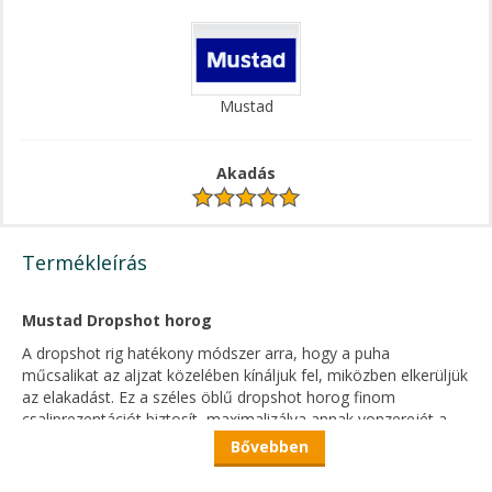
Mustad
Akadás
Termékleírás
Mustad Dropshot horog
A dropshot rig hatékony módszer arra, hogy a puha
műcsalikat az aljzat közelében kínáljuk fel, miközben elkerüljük
az elakadást. Ez a széles öblű dropshot horog finom
csaliprezentációt biztosít, maximalizálva annak vonzerejét a
halak számára, miközben a nagyobb öböl kiválóan működik
Bővebben
számos horgászmódszerben. Próbálj ki lassú lebegő, vagy
ugráló mozdulatokat, néhány pillanat megállítással a plusz