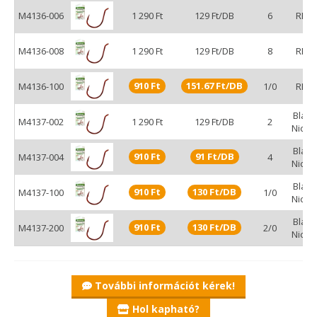
csomómentes csalizáshoz nélkülözhetetlen.
M4136-006
1 290 Ft
129 Ft/DB
6
RED
M4136-008
1 290 Ft
129 Ft/DB
8
RED
910 Ft
151.67 Ft/DB
M4136-100
1/0
RED
Black
M4137-002
1 290 Ft
129 Ft/DB
2
Nickel
Black
910 Ft
91 Ft/DB
M4137-004
4
Nickel
Black
910 Ft
130 Ft/DB
M4137-100
1/0
Nickel
Black
910 Ft
130 Ft/DB
M4137-200
2/0
Nickel
További információt kérek!
Hol kapható?