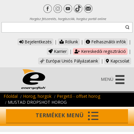
Horgász felszerelés, horgászcikk, horgász portál online
Bejelentkezés
|
Rólunk
|
Felhasználói infók
|
Karrier
|
Kereskedői regisztráció
|
Európai Uniós Pályázataink
|
Kapcsolat
MENÜ
Főoldal
Horog, horgok
Pergető - offset horog
MUSTAD DROPSHOT HOROG
TERMÉKEK MENÜ