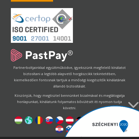
Partnerboltjainkkal együttműködve, igyekszünk megfelelő kínálatot
biztosítani a legtöbb alapvető horgászcikk tekintetében,
kiemelkedően fontosnak tartjuk a minőségi kiegészítők kínálatának
állandó biztosítását.
Köszönjük, hogy megtisztel bennünket bizalmával és meglátogatja
honlapunkat, kínálatunk folyamatos bővülését itt nyomon tudja
követni.