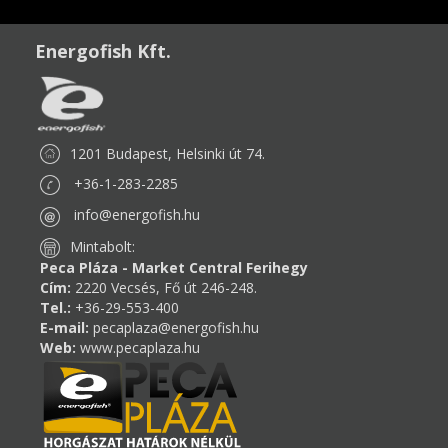
Energofish Kft.
1201 Budapest, Helsinki út 74.
+36-1-283-2285
info@energofish.hu
Mintabolt:
Peca Pláza - Market Central Ferihegy
Cím:
2220 Vecsés, Fő út 246-248.
Tel.:
+36-29-553-400
E-mail:
pecaplaza@energofish.hu
Web:
www.pecaplaza.hu