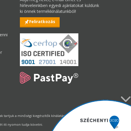
hírleveleinkben egyedi ajánlatokat küldünk
ki önnek termékkínálatunkból!
Feliratkozás
enni
er
tartjuk a minőségi kiegészítők kínálatának állandó biztosítását.
t itt nyomon tudja követni.