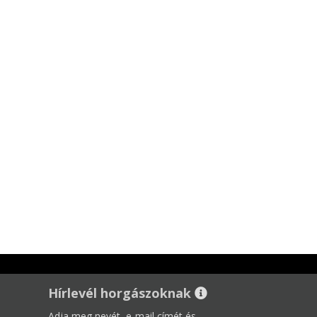
Hírlevél horgászoknak
Adja meg nevét, e-mail címét és