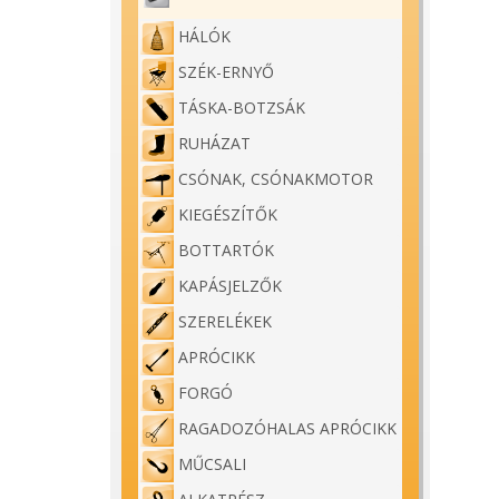
HÁLÓK
SZÉK-ERNYŐ
TÁSKA-BOTZSÁK
RUHÁZAT
CSÓNAK, CSÓNAKMOTOR
KIEGÉSZÍTŐK
BOTTARTÓK
KAPÁSJELZŐK
SZERELÉKEK
APRÓCIKK
FORGÓ
RAGADOZÓHALAS APRÓCIKK
MŰCSALI