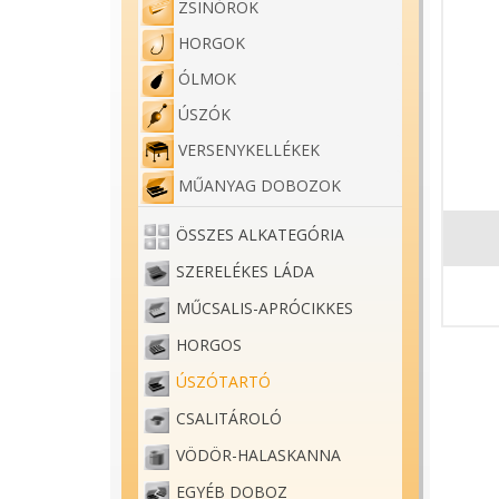
ZSINÓROK
HORGOK
ÓLMOK
ÚSZÓK
VERSENYKELLÉKEK
MŰANYAG DOBOZOK
ÖSSZES ALKATEGÓRIA
SZERELÉKES LÁDA
MŰCSALIS-APRÓCIKKES
HORGOS
ÚSZÓTARTÓ
CSALITÁROLÓ
VÖDÖR-HALASKANNA
EGYÉB DOBOZ