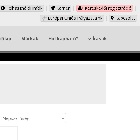
Felhasználói infók
|
Karrier
|
Kereskedői regisztráció
|
Európai Uniós Pályázataink
|
Kapcsolat
dőlap
Márkák
Hol kapható?
Írások