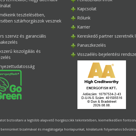
ínálat
Kapcsolat
mékeink tesztelésében,
Rólunk
tésében sztárhorgászok vesznek
Karrier
s szerviz és garanciális
Kereskedő partner szeretnék l
akezelés
Panaszkezelés
kszerű kiszolgálás és
Visszaélés-bejelentési rendsz
ezelés
nyezettudatosság
ot biztosítani a legtöbb alapvető horgászcikk tekintetében, kiemelkedően fontosnak 
 bennünket bizalmával és meglátogatja honlapunkat, kínálatunk folyamatos bővülésé