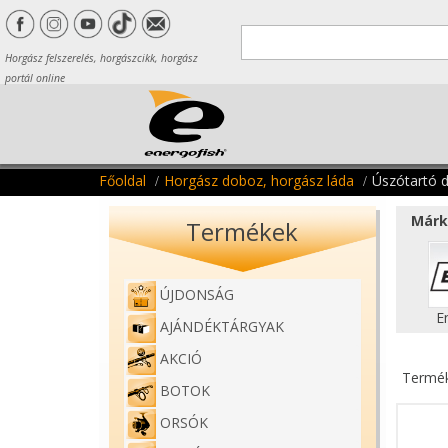
Horgász felszerelés, horgászcikk, horgász
portál online
Főoldal
Horgász doboz, horgász láda
Úszótartó 
Márk
Termékek
ÚJDONSÁG
E
AJÁNDÉKTÁRGYAK
AKCIÓ
Termék
BOTOK
ORSÓK