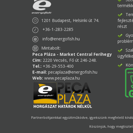
termékk
Ter
1201 Budapest, Helsinki út 74.
fejlesz
részt
+36-1-283-2285
Gyor
info@energofish.hu
problém
Mintabolt:
Sza
Peca Pláza - Market Central Ferihegy
ügyfélk
Cím:
2220 Vecsés, Fő út 246-248.
Kör
Tel.:
+36-29-553-400
E-mail:
pecaplaza@energofish.hu
Web:
www.pecaplaza.hu
Partnerboltjainkkal együttműködve, igyekszünk megfelelő kínálat
Köszönjük, hogy megtisztel