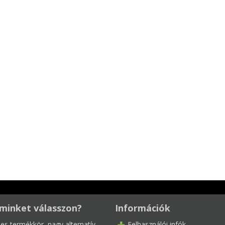
minket válasszon?
Információk
les termékkör, nagy alternatív
Felhasználói infók