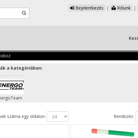
Bejelentkezés
|
Rólunk
|
Kez
doboz
ák a kategóriában:
nergoTeam
ek száma egy oldalon:
Rendezés: