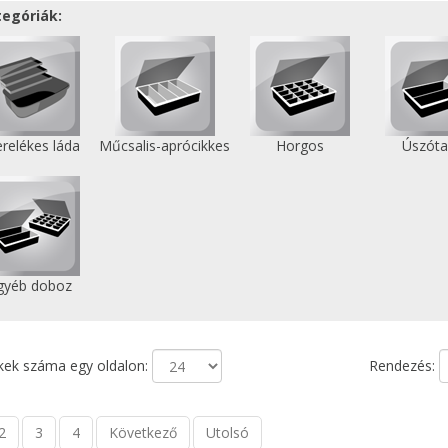
tegóriák:
relékes láda
Műcsalis-aprócikkes
Horgos
Úszóta
gyéb doboz
ek száma egy oldalon:
Rendezés:
2
3
4
Következő
Utolsó