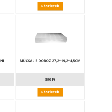
Részletek
INI
MŰCSALIS DOBOZ 27,2*19,2*4,5CM
890 Ft
Részletek