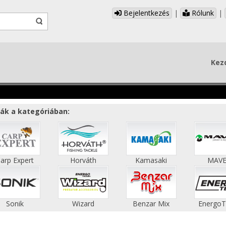
Bejelentkezés
|
Rólunk
|
Kez
ák a kategóriában:
arp Expert
Horváth
Kamasaki
MAV
Sonik
Wizard
Benzar Mix
Energo