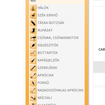
HÁLÓK
SZÉK-ERNYŐ
TÁSKA-BOTZSÁK
RUHÁZAT
CSÓNAK, CSÓNAKMOTOR
KIEGÉSZÍTŐK
CAR
BOTTARTÓK
KAPÁSJELZŐK
SZERELÉKEK
APRÓCIKK
FORGÓ
RAGADOZÓHALAS APRÓCIKK
MŰCSALI