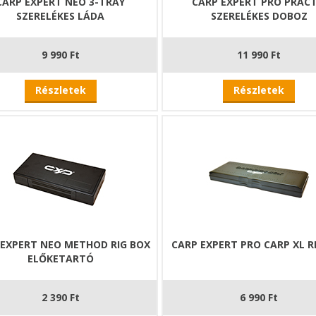
CARP EXPERT NEO 3-TRAY
CARP EXPERT PRO PRACT
SZERELÉKES LÁDA
SZERELÉKES DOBOZ
9 990 Ft
11 990 Ft
Részletek
Részletek
 EXPERT NEO METHOD RIG BOX
CARP EXPERT PRO CARP XL R
ELŐKETARTÓ
2 390 Ft
6 990 Ft