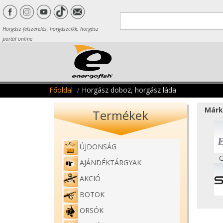
Horgász felszerelés, horgászcikk, horgász
portál online
Főoldal
Horgász doboz, horgász láda
Márk
Termékek
ÚJDONSÁG
C
AJÁNDÉKTÁRGYAK
AKCIÓ
BOTOK
ORSÓK