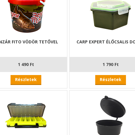
NZÁR FITO VÖDÖR TETŐVEL
CARP EXPERT ÉLŐCSALIS D
1 490 Ft
1 790 Ft
Részletek
Részletek