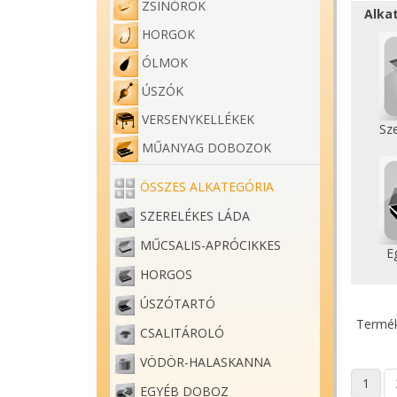
ZSINÓROK
Alka
HORGOK
ÓLMOK
ÚSZÓK
VERSENYKELLÉKEK
Sze
MŰANYAG DOBOZOK
ÖSSZES ALKATEGÓRIA
SZERELÉKES LÁDA
MŰCSALIS-APRÓCIKKES
E
HORGOS
ÚSZÓTARTÓ
Termék
CSALITÁROLÓ
VÖDÖR-HALASKANNA
1
EGYÉB DOBOZ