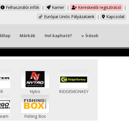
Felhasználói infók
|
Karrier
|
Kereskedői regisztráció
|
Európai Uniós Pályázataink
|
Kapcsolat
dőlap
Márkák
Hol kapható?
Írások
ER
Nytro
RIDGEMONKEY
Team
Fishing Box