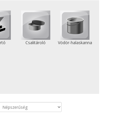
rtó
Csalitároló
Vödör-halaskanna