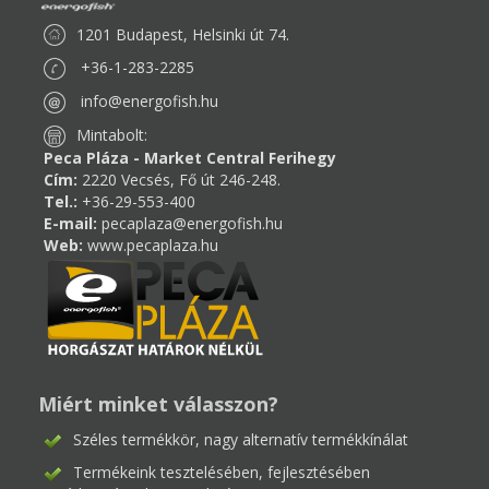
1201 Budapest, Helsinki út 74.
+36-1-283-2285
info@energofish.hu
Mintabolt:
Peca Pláza - Market Central Ferihegy
Cím:
2220 Vecsés, Fő út 246-248.
Tel.:
+36-29-553-400
E-mail:
pecaplaza@energofish.hu
Web:
www.pecaplaza.hu
Miért minket válasszon?
Széles termékkör, nagy alternatív termékkínálat
Termékeink tesztelésében, fejlesztésében