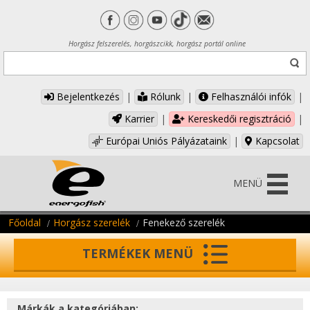
Horgász felszerelés, horgászcikk, horgász portál online
Bejelentkezés
|
Rólunk
|
Felhasználói infók
|
Karrier
|
Kereskedői regisztráció
|
Európai Uniós Pályázataink
|
Kapcsolat
MENÜ
Főoldal
Horgász szerelék
Fenekező szerelék
TERMÉKEK MENÜ
Márkák a kategóriában: