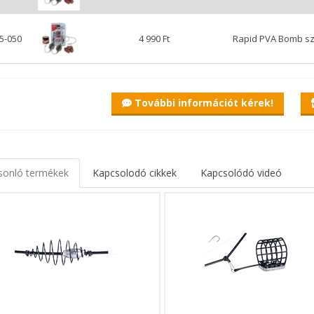
5-050
4 990 Ft
Rapid PVA Bomb sz
xpert Rapid PVA Bomb szerelék szett csalival
tt, előkötött, távdobó PVA BOMB végszerelék, melyet egy forgókapo
További információt kérek!
obóelőkénkhez és már kezdődhet is a peca!
aprócikkek, megbízható kötések jellemzik a Carp Expert Rapid PVA Bo
orgászaink útmutatásai szerint készülnek. A vezetőszárral ellátott kosá
elyezhető PVA Bomb terméket.
sonló termékek
Kapcsolodó cikkek
Kapcsolódó videó
tt Benzár előkére kötött 8-as méretű Excalibur horog szakállas, kifej
k vagy amurok megfogása is lehetséges!
végszerelék teljesen egyforma, melyek kosaraihoz tökéletesen haszn
. A továbbí PVA BOMB ízekkel is érdemes próbálkozni, de természete
t tartalmaz továbbá egy doboz nagyon fogós Benzár csalit, úgyhogy