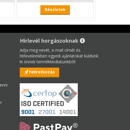
Részletek
Hírlevél horgászoknak
Adja meg nevét, e-mail címét és
hírleveleinkben egyedi ajánlatokat küldünk
ki önnek termékkínálatunkból!
Feliratkozás
enni
er