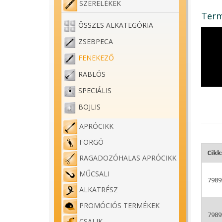
SZERELÉKEK
Term
ÖSSZES ALKATEGÓRIA
ZSEBPECA
FENEKEZŐ
RABLÓS
SPECIÁLIS
BOJLIS
APRÓCIKK
FORGÓ
Cik
RAGADOZÓHALAS APRÓCIKK
MŰCSALI
7989
ALKATRÉSZ
PROMÓCIÓS TERMÉKEK
7989
CSALIK