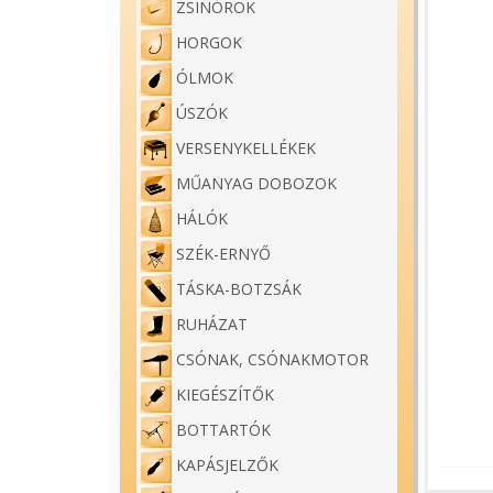
ZSINÓROK
HORGOK
ÓLMOK
ÚSZÓK
VERSENYKELLÉKEK
MŰANYAG DOBOZOK
HÁLÓK
SZÉK-ERNYŐ
TÁSKA-BOTZSÁK
RUHÁZAT
CSÓNAK, CSÓNAKMOTOR
KIEGÉSZÍTŐK
BOTTARTÓK
KAPÁSJELZŐK