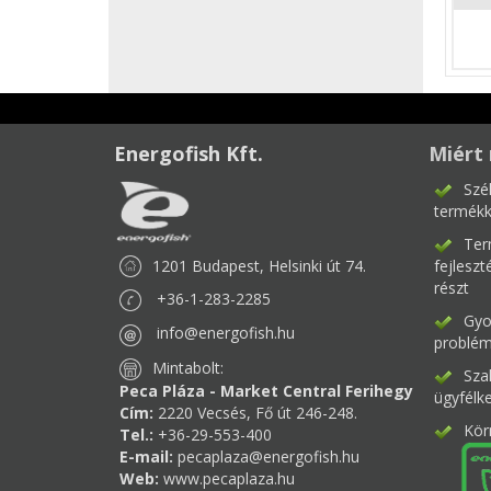
Energofish Kft.
Miért 
Szé
termékk
Ter
1201 Budapest, Helsinki út 74.
fejlesz
részt
+36-1-283-2285
Gyor
info@energofish.hu
problém
Mintabolt:
Sza
Peca Pláza - Market Central Ferihegy
ügyfélk
Cím:
2220 Vecsés, Fő út 246-248.
Kör
Tel.:
+36-29-553-400
E-mail:
pecaplaza@energofish.hu
Web:
www.pecaplaza.hu