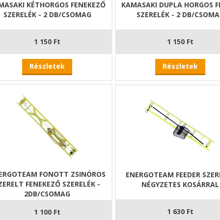
MASAKI KÉTHORGOS FENEKEZŐ
KAMASAKI DUPLA HORGOS F
SZERELÉK - 2 DB/CSOMAG
SZERELÉK - 2 DB/CSOM
1 150 Ft
1 150 Ft
Részletek
Részletek
ERGOTEAM FONOTT ZSINÓROS
ENERGOTEAM FEEDER SZER
ZERELT FENEKEZŐ SZERELÉK -
NÉGYZETES KOSÁRRAL
2DB/CSOMAG
1 630 Ft
1 100 Ft