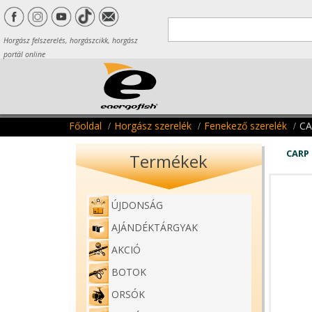
Horgász felszerelés, horgászcikk, horgász
portál online
Főoldal
Horgász szerelék
Fenekező szerelék
CA
CARP 
Termékek
ÚJDONSÁG
AJÁNDÉKTÁRGYAK
AKCIÓ
BOTOK
ORSÓK