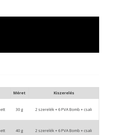
Méret
Kiszerelés
ett
30 g
2 szerelék + 6 PVA Bomb + csali
ett
40 g
2 szerelék + 6 PVA Bomb + csali