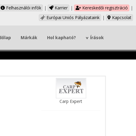
Felhasználói infók
|
Karrier
|
Kereskedői regisztráció
|
Európai Uniós Pályázataink
|
Kapcsolat
dőlap
Márkák
Hol kapható?
Írások
Carp Expert