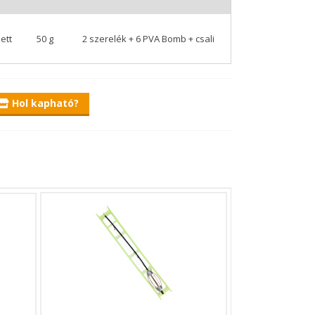
ett
50 g
2 szerelék + 6 PVA Bomb + csali
cs segítségével tudunk rögzíteni főzsinórunkhoz
Hol kapható?
mb szettben található szerelékeket, hiszen azok
r strapabíró modell, amely kellően jól tartja a
ezetten erős típus, mellyel a nagyobb testű
álható a szettben található 6 darab PVA Bomb
sen saját PVA hurkák is belehelyezhetőek.
 az eredményes halfogáshoz minden adott.