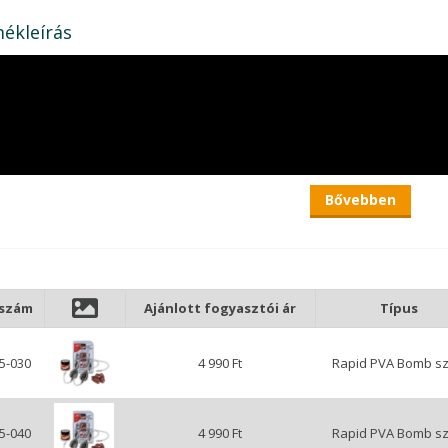
ékleírás
Bővebben
kszám
Ajánlott fogyasztói ár
Típus
5-030
4 990 Ft
Rapid PVA Bomb sz
5-040
4 990 Ft
Rapid PVA Bomb sz