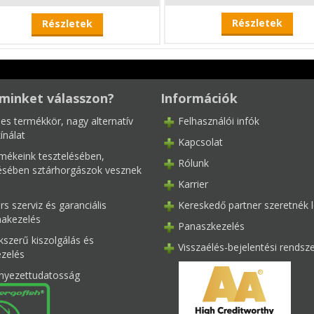
Részletek
Részletek
minket válasszon?
Információk
les termékkör, nagy alternatív
Felhasználói infók
ínálat
Kapcsolat
mékeink tesztelésében,
Rólunk
tésében sztárhorgászok vesznek
Karrier
s szerviz és garanciális
Kereskedő partner szeretnék l
akezelés
Panaszkezelés
kszerű kiszolgálás és
Visszaélés-bejelentési rendsz
ezelés
nyezettudatosság