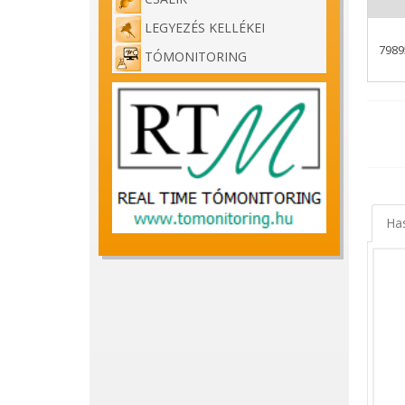
LEGYEZÉS KELLÉKEI
7989
TÓMONITORING
Carp E
Komple
vagy d
Profi 
teszth
beleh
Ha
A fono
pontyo
A két 
termék
A szet