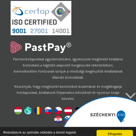
Partnerboltjainkkal együttműködve, igyekszünk megfelelő kínálatot
biztosítani a legtöbb alapvető horgászcikk tekintetében,
kiemelkedően fontosnak tartjuk a minőségi kiegészítők kínálatának
állandó biztosítását.
Köszönjük, hogy megtisztel bennünket bizalmával és meglátogatja
honlapunkat, kínálatunk folyamatos bővülését itt nyomon tudja
követni.
Designed by
Energofish Kft
Weboldalunk az optimális működés a lehető legjobb
Elfogadás