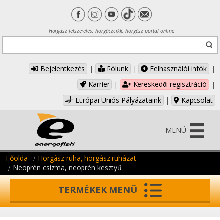
Horgász felszerelés, horgászcikk, horgász portál online
Bejelentkezés
|
Rólunk
|
Felhasználói infók
|
Karrier
|
Kereskedői regisztráció
|
Európai Uniós Pályázataink
|
Kapcsolat
MENÜ
Főoldal
Horgász ruha, horgász ruházat
Neoprén csizma, neoprén kesztyű
TERMÉKEK MENÜ