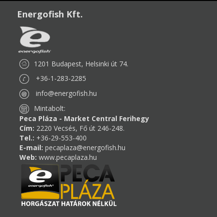
Energofish Kft.
1201 Budapest, Helsinki út 74.
+36-1-283-2285
info@energofish.hu
Mintabolt:
Peca Pláza - Market Central Ferihegy
Cím:
2220 Vecsés, Fő út 246-248.
Tel.:
+36-29-553-400
E-mail:
pecaplaza@energofish.hu
Web:
www.pecaplaza.hu