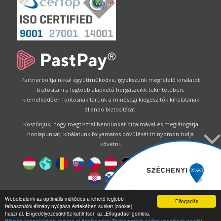
Partnerboltjainkkal együttműködve, igyekszünk megfelelő kínálatot
biztosítani a legtöbb alapvető horgászcikk tekintetében,
kiemelkedően fontosnak tartjuk a minőségi kiegészítők kínálatának
állandó biztosítását.
Köszönjük, hogy megtisztel bennünket bizalmával és meglátogatja
honlapunkat, kínálatunk folyamatos bővülését itt nyomon tudja
követni.
Designed by
Energofish Kft
Weboldalunk az optimális működés a lehető legjobb
Elfogadás
felhasználói élmény nyújtása érdekében sütiket (cookie)
Oldalmotor:
CWB
by
Gloobus Software Developement
|
használ. Engedélyezésükhöz kattintson az „Elfogadás” gombra.
Technikai segítség
|
Webdizájn
Bővebb információkért olvassa el Adatkezelési Tájékoztatónk sütikre vonatkozó pontját.