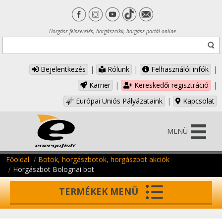
Horgász felszerelés, horgászcikk, horgász portál online
Bejelentkezés
|
Rólunk
|
Felhasználói infók
|
Karrier
|
Kereskedői regisztráció
|
Európai Uniós Pályázataink
|
Kapcsolat
MENÜ
Főoldal
Botok, horgászbotok, horgászbot akciók
Horgászbot Bolognai bot
TERMÉKEK MENÜ