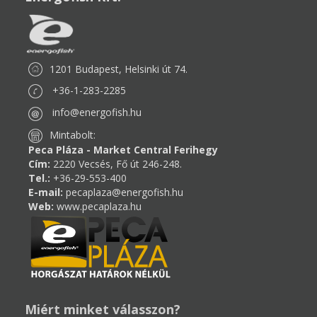
1201 Budapest, Helsinki út 74.
+36-1-283-2285
info@energofish.hu
Mintabolt:
Peca Pláza - Market Central Ferihegy
Cím:
2220 Vecsés, Fő út 246-248.
Tel.:
+36-29-553-400
E-mail:
pecaplaza@energofish.hu
Web:
www.pecaplaza.hu
Miért minket válasszon?