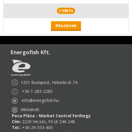
1 590 Ft
Részletek
Energofish Kft.
1201 Budapest, Helsinki út 74.
+36-1-283-2285
info@energofish.hu
Mintabolt:
Peca Pláza - Market Central Ferihegy
Cím:
2220 Vecsés, Fő út 246-248.
Tel.:
+36-29-553-400