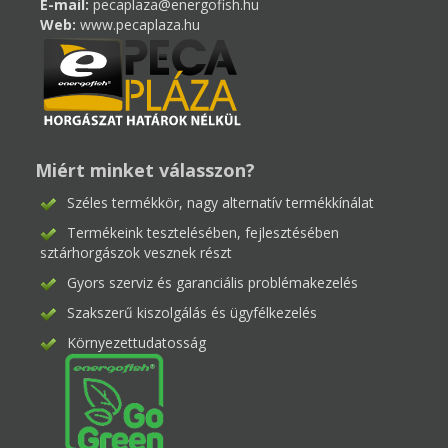
E-mail:
pecaplaza@energofish.hu
Web:
www.pecaplaza.hu
Miért minket válasszon?
Széles termékkör, nagy alternatív termékkínálat
Termékeink tesztelésében, fejlesztésében
sztárhorgászok vesznek részt
Gyors szerviz és garanciális problémakezelés
Szakszerű kiszolgálás és ügyfélkezelés
Környezettudatosság