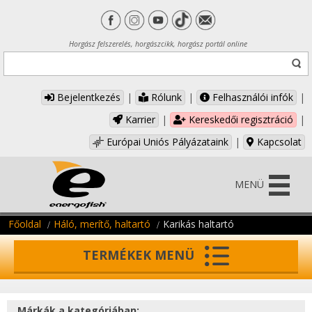
Horgász felszerelés, horgászcikk, horgász portál online
Bejelentkezés
|
Rólunk
|
Felhasználói infók
|
Karrier
|
Kereskedői regisztráció
|
Európai Uniós Pályázataink
|
Kapcsolat
MENÜ
Főoldal
Háló, merítő, haltartó
Karikás haltartó
TERMÉKEK MENÜ
Márkák a kategóriában: