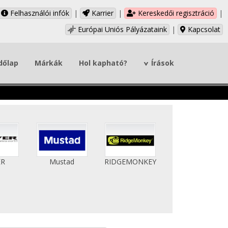
Felhasználói infók
|
Karrier
|
Kereskedői regisztráció
|
Európai Uniós Pályázataink
|
Kapcsolat
dőlap
Márkák
Hol kapható?
Írások
ER
Mustad
RIDGEMONKEY