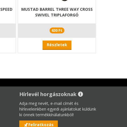
 SPEED
MUSTAD BARREL THREE WAY CROSS
SWIVEL TRIPLAFORGÓ
630 Ft
Részletek
Hírlevél horgászoknak
Adja meg nevét, e-mail címét és
hírleveleinkben egyedi ajánlatokat küldünk
ki önnek termékkínálatunkból!
Feliratkozás