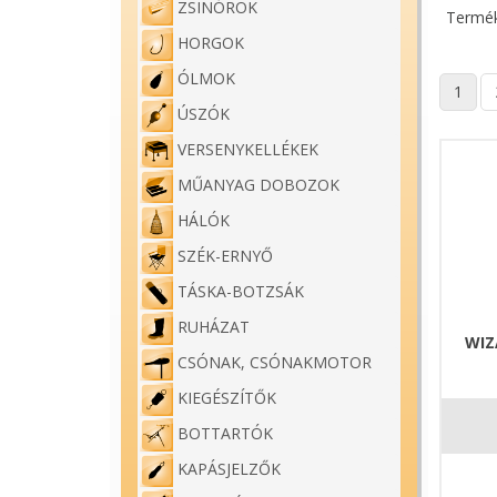
ZSINÓROK
Termék
HORGOK
ÓLMOK
1
ÚSZÓK
VERSENYKELLÉKEK
MŰANYAG DOBOZOK
HÁLÓK
SZÉK-ERNYŐ
TÁSKA-BOTZSÁK
RUHÁZAT
WIZ
CSÓNAK, CSÓNAKMOTOR
KIEGÉSZÍTŐK
BOTTARTÓK
KAPÁSJELZŐK