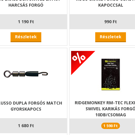
HARCSÁS FORGÓ
KAPOCCSAL
1 190 Ft
990 Ft
Részletek
Részletek
RIDGEMONKEY RM-TEC FLEXI
LUSSO DUPLA FORGÓS MATCH
SWIVEL KARIKÁS FORG
GYORSKAPOCS
10DB/CSOMAG
1 680 Ft
1 590 Ft