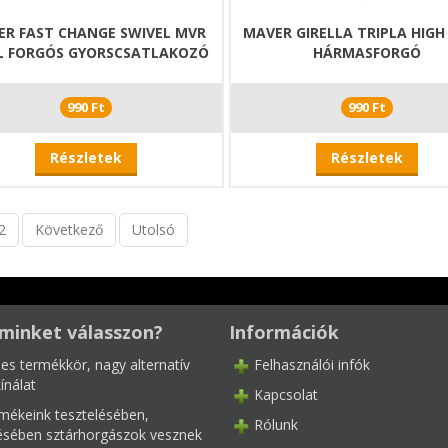
ER FAST CHANGE SWIVEL MVR
MAVER GIRELLA TRIPLA HIGH
L FORGÓS GYORSCSATLAKOZÓ
HÁRMASFORGÓ
990 Ft
990 Ft
Részletek
Részletek
2
Következő
Utolsó
minket válasszon?
Információk
les termékkör, nagy alternatív
Felhasználói infók
ínálat
Kapcsolat
mékeink tesztelésében,
Rólunk
tésében sztárhorgászok vesznek