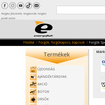
Horgász felszerelés, horgászcikk, horgász
portál online
Főoldal
Forgók, forgókapocs, kapcsok
Forgók Spe
Márk
Termékek
ÚJDONSÁG
AJÁNDÉKTÁRGYAK
AKCIÓ
BOTOK
ORSÓK