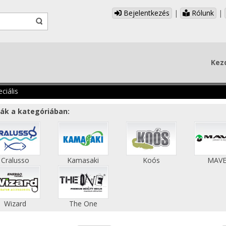
Bejelentkezés
|
Rólunk
|
Kez
ciális
ák a kategóriában:
Cralusso
Kamasaki
Koós
MAV
Wizard
The One