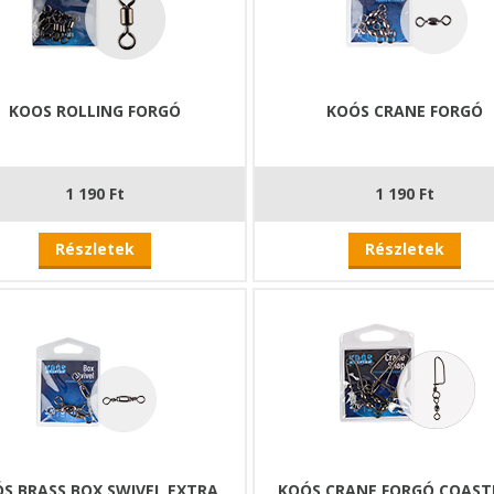
KOOS ROLLING FORGÓ
KOÓS CRANE FORGÓ
1 190 Ft
1 190 Ft
Részletek
Részletek
S BRASS BOX SWIVEL EXTRA
KOÓS CRANE FORGÓ COAST