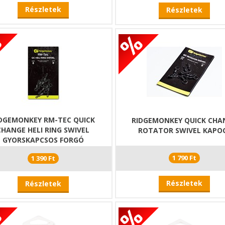
Részletek
Részletek
DGEMONKEY RM-TEC QUICK
RIDGEMONKEY QUICK CHA
CHANGE HELI RING SWIVEL
ROTATOR SWIVEL KAPO
GYORSKAPCSOS FORGÓ
1 790 Ft
1 390 Ft
Részletek
Részletek