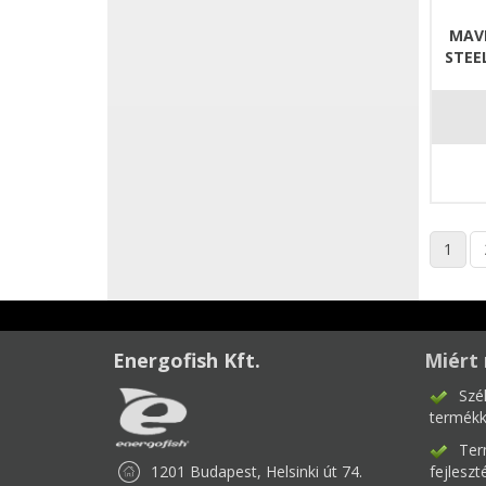
MAV
STEE
1
Energofish Kft.
Miért 
Szé
termékk
Ter
1201 Budapest, Helsinki út 74.
fejlesz