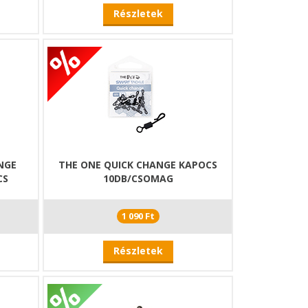
Részletek
NGE
THE ONE QUICK CHANGE KAPOCS
CS
10DB/CSOMAG
1 090 Ft
Részletek