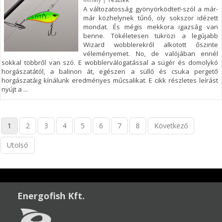
A változatosság gyönyörködtet!-szól a már-
már közhelynek tűnő, oly sokszor idézett
mondat. És mégis mekkora igazság van
benne. Tökéletesen tükrözi a legújabb
Wizard wobblerekről alkotott őszinte
véleményemet. No, de valójában ennél
sokkal többről van szó. E wobblerválogatással a sügér és domolykó
horgászatától, a balinon át, egészen a süllő és csuka pergető
horgászatáig kínálunk eredményes műcsalikat. E cikk részletes leírást
nyújt a ...
1
2
3
4
5
6
7
8
Következő
Utolsó
Energofish Kft.