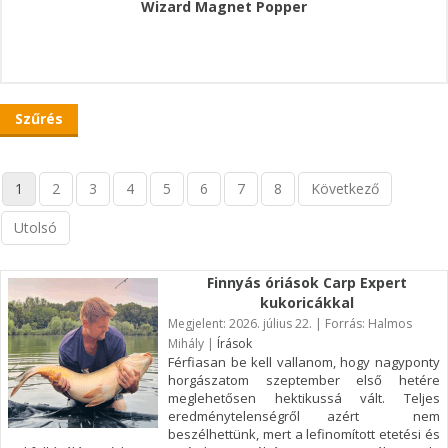
Wizard Magnet Popper
Szűrés
1
2
3
4
5
6
7
8
Következő
Utolsó
Finnyás óriások Carp Expert
kukoricákkal
Megjelent: 2026. július 22. | Forrás: Halmos
Mihály |
Írások
Férfiasan be kell vallanom, hogy nagyponty
horgászatom szeptember első hetére
meglehetősen hektikussá vált. Teljes
eredménytelenségről azért nem
beszélhettünk, mert a lefinomított etetési és