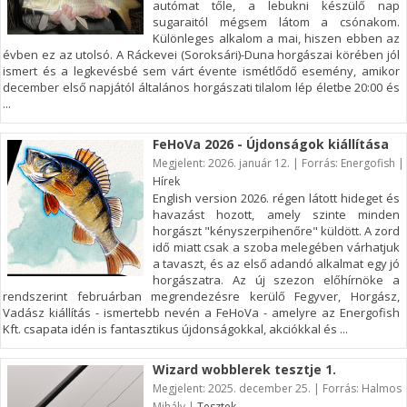
autómat tőle, a lebukni készülő nap
sugaraitól mégsem látom a csónakom.
Különleges alkalom a mai, hiszen ebben az
évben ez az utolsó. A Ráckevei (Soroksári)-Duna horgászai körében jól
ismert és a legkevésbé sem várt évente ismétlődő esemény, amikor
december első napjától általános horgászati tilalom lép életbe 20:00 és
...
FeHoVa 2026 - Újdonságok kiállítása
Megjelent: 2026. január 12. | Forrás: Energofish |
Hírek
English version 2026. régen látott hideget és
havazást hozott, amely szinte minden
horgászt "kényszerpihenőre" küldött. A zord
idő miatt csak a szoba melegében várhatjuk
a tavaszt, és az első adandó alkalmat egy jó
horgászatra. Az új szezon előhírnöke a
rendszerint februárban megrendezésre kerülő Fegyver, Horgász,
Vadász kiállítás - ismertebb nevén a FeHoVa - amelyre az Energofish
Kft. csapata idén is fantasztikus újdonságokkal, akciókkal és ...
Wizard wobblerek tesztje 1.
Megjelent: 2025. december 25. | Forrás: Halmos
Mihály |
Tesztek