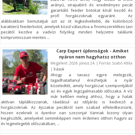
arányú, strapabíró és eredményes pecát
garantáló feeder botokat kínál kezdő és
profi horgászoknak egyaránt. Az
alábbiakban bemutatjuk azt az öt legkedveltebb, de különböző
karakterű feederbotot, amelyek közül választva a finomszerelékes tavi
pecától kezdve a vadvízi folyókig minden helyzetre találunk
kompromisszum mentes ...
Carp Expert újdonságok - Amiket
nyáron nem hagyhatsz otthon
Megjelent: 2026. június 24. | Forrás: Szabó Attila
|
Írások
Ahogy a tavasz egyre melegszik,
tagadhatatlanul érezhetjük a nyár
közeledtét, amely horgászat szempontjából
az év egyik legizgalmasabb időszaka. A víz
már kellően meleg ahhoz, hogy a halak
aktívan táplálkozzanak, ráadásul az időjárás is kedvező a
horgászoknak. Az éjszakai pecákról sem szabad elfeledkeznünk,
hiszen ezeknek is ilyenkor van szezonja! Vannak bizony olyan
kiegészítők, amelyeket semmiképpen nem érdemes otthon hagyni az
év legmelegebb időszakában, ...