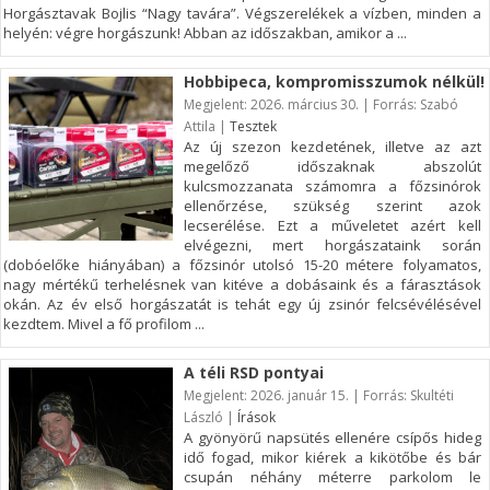
Horgásztavak Bojlis “Nagy tavára”. Végszerelékek a vízben, minden a
helyén: végre horgászunk! Abban az időszakban, amikor a ...
Hobbipeca, kompromisszumok nélkül!
Megjelent: 2026. március 30. | Forrás: Szabó
Attila |
Tesztek
Az új szezon kezdetének, illetve az azt
megelőző időszaknak abszolút
kulcsmozzanata számomra a főzsinórok
ellenőrzése, szükség szerint azok
lecserélése. Ezt a műveletet azért kell
elvégezni, mert horgászataink során
(dobóelőke hiányában) a főzsinór utolsó 15-20 métere folyamatos,
nagy mértékű terhelésnek van kitéve a dobásaink és a fárasztások
okán. Az év első horgászatát is tehát egy új zsinór felcsévélésével
kezdtem. Mivel a fő profilom ...
A téli RSD pontyai
Megjelent: 2026. január 15. | Forrás: Skultéti
László |
Írások
A gyönyörű napsütés ellenére csípős hideg
idő fogad, mikor kiérek a kikötőbe és bár
csupán néhány méterre parkolom le