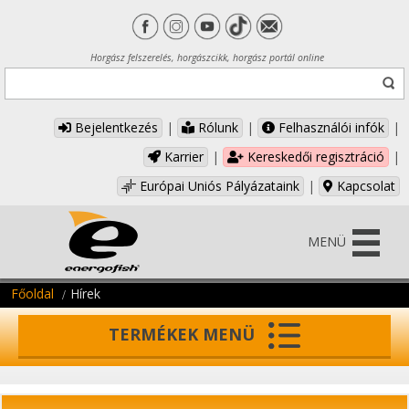
Horgász felszerelés, horgászcikk, horgász portál online
Bejelentkezés
|
Rólunk
|
Felhasználói infók
|
Karrier
|
Kereskedői regisztráció
|
Európai Uniós Pályázataink
|
Kapcsolat
MENÜ
Főoldal
Hírek
TERMÉKEK MENÜ