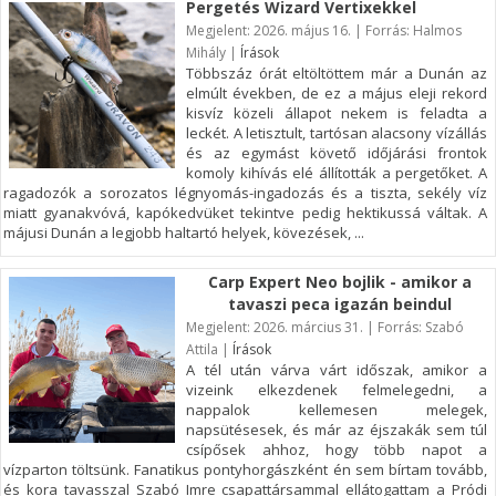
Pergetés Wizard Vertixekkel
Megjelent: 2026. május 16. | Forrás: Halmos
Mihály |
Írások
Többszáz órát eltöltöttem már a Dunán az
elmúlt években, de ez a május eleji rekord
kisvíz közeli állapot nekem is feladta a
leckét. A letisztult, tartósan alacsony vízállás
és az egymást követő időjárási frontok
komoly kihívás elé állították a pergetőket. A
ragadozók a sorozatos légnyomás-ingadozás és a tiszta, sekély víz
miatt gyanakvóvá, kapókedvüket tekintve pedig hektikussá váltak. A
májusi Dunán a legjobb haltartó helyek, kövezések, ...
Carp Expert Neo bojlik - amikor a
tavaszi peca igazán beindul
Megjelent: 2026. március 31. | Forrás: Szabó
Attila |
Írások
A tél után várva várt időszak, amikor a
vizeink elkezdenek felmelegedni, a
nappalok kellemesen melegek,
napsütésesek, és már az éjszakák sem túl
csípősek ahhoz, hogy több napot a
vízparton töltsünk. Fanatikus pontyhorgászként én sem bírtam tovább,
és kora tavasszal Szabó Imre csapattársammal ellátogattam a Pródi