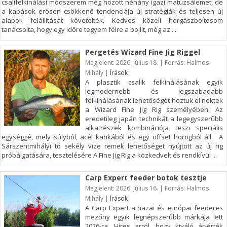
csalifelkínálási módszerem még hozott néhány igazi matuzsálemet, de
a kapások erősen csökkenő tendenciája új stratégiák és teljesen új
alapok felállítását követelték. Kedves közeli horgászboltosom
tanácsolta, hogy egy időre tegyem félre a bojlit, még az ...
Pergetés Wizard Fine Jig Riggel
Megjelent: 2026. július 18. | Forrás: Halmos
Mihály |
Írások
A plasztik csalik felkínálásának egyik
legmodernebb és legszabadabb
felkínálásának lehetőségét hoztuk el nektek
a Wizard Fine Jig Rig személyében. Az
eredetileg japán technikát a legegyszerűbb
alkatrészek kombinációja teszi speciális
egységgé, mely súlyból, acél karikából és egy offset horogból áll. A
Sárszentmihályi tó sekély vize remek lehetőséget nyújtott az új rig
próbálgatására, tesztelésére A Fine Jig Rig a közkedvelt és rendkívül ...
Carp Expert feeder botok tesztje
Megjelent: 2026. július 16. | Forrás: Halmos
Mihály |
Írások
A Carp Expert a hazai és európai feederes
mezőny egyik legnépszerűbb márkája lett
2026-ra. Híres arról, hogy kiváló ár-érték