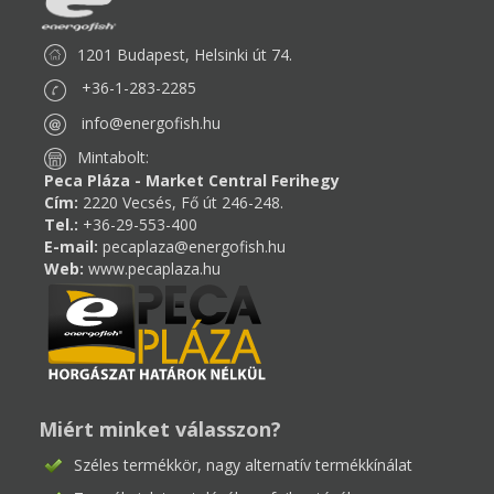
1201 Budapest, Helsinki út 74.
+36-1-283-2285
info@energofish.hu
Mintabolt:
Peca Pláza - Market Central Ferihegy
Cím:
2220 Vecsés, Fő út 246-248.
Tel.:
+36-29-553-400
E-mail:
pecaplaza@energofish.hu
Web:
www.pecaplaza.hu
Miért minket válasszon?
Széles termékkör, nagy alternatív termékkínálat