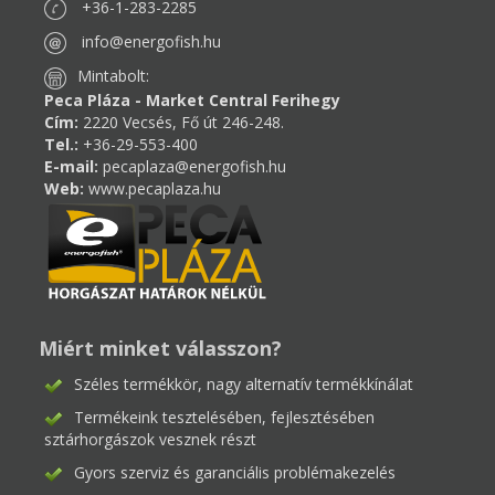
+36-1-283-2285
info@energofish.hu
Mintabolt:
Peca Pláza - Market Central Ferihegy
Cím:
2220 Vecsés, Fő út 246-248.
Tel.:
+36-29-553-400
E-mail:
pecaplaza@energofish.hu
Web:
www.pecaplaza.hu
Miért minket válasszon?
Széles termékkör, nagy alternatív termékkínálat
Termékeink tesztelésében, fejlesztésében
sztárhorgászok vesznek részt
Gyors szerviz és garanciális problémakezelés