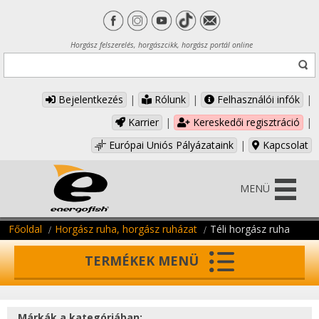
Horgász felszerelés, horgászcikk, horgász portál online
Bejelentkezés
|
Rólunk
|
Felhasználói infók
|
Karrier
|
Kereskedői regisztráció
|
Európai Uniós Pályázataink
|
Kapcsolat
MENÜ
Főoldal
Horgász ruha, horgász ruházat
Téli horgász ruha
TERMÉKEK MENÜ
Márkák a kategóriában: