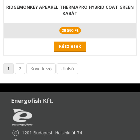
RIDGEMONKEY APEAREL THERMAPRO HYBRID COAT GREEN
KABÁT
20 590 Ft
Részletek
1
2
Következő
Utolsó
Energofish Kft.
1201 Budapest, Helsinki út 74.