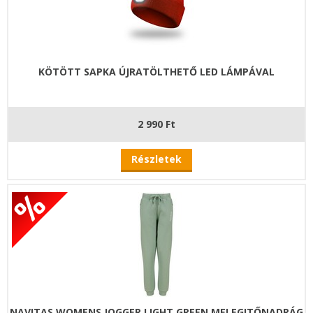
KÖTÖTT SAPKA ÚJRATÖLTHETŐ LED LÁMPÁVAL
2 990 Ft
Részletek
NAVITAS WOMENS JOGGER LIGHT GREEN MELEGITŐNADRÁG