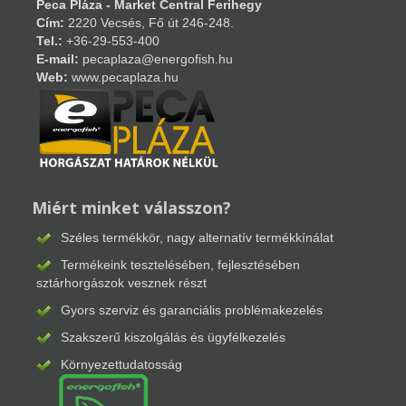
Peca Pláza - Market Central Ferihegy
Cím:
2220 Vecsés, Fő út 246-248.
Tel.:
+36-29-553-400
E-mail:
pecaplaza@energofish.hu
Web:
www.pecaplaza.hu
Miért minket válasszon?
Széles termékkör, nagy alternatív termékkínálat
Termékeink tesztelésében, fejlesztésében
sztárhorgászok vesznek részt
Gyors szerviz és garanciális problémakezelés
Szakszerű kiszolgálás és ügyfélkezelés
Környezettudatosság