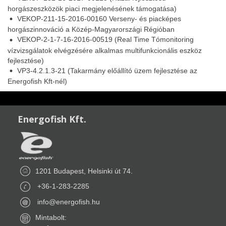
horgászeszközök piaci megjelenésének támogatása)
VEKOP-211-15-2016-00160 Verseny- és piacképes
horgászinnováció a Közép-Magyarországi Régióban
VEKOP-2-1-7-16-2016-00519
(Real Time Tómonitoring
vízvizsgálatok elvégzésére alkalmas multifunkcionális eszköz
fejlesztése)
VP3-4.2.1.3-21
(Takarmány előállító üzem fejlesztése az
Energofish Kft-nél)
Energofish Kft.
1201 Budapest, Helsinki út 74.
+36-1-283-2285
info@energofish.hu
Mintabolt: