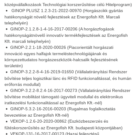
középvállalkozások Technológiai korszerűsítése célú Hitelprogram)
GINOP PLUSZ 1.2.3-21-2022-00970
(Horgászcikk gyártás
hatékonyságát növelő fejlesztések az Energofish Kft. Marcali
telephelyén)
GINOP-2.1.2.8-1-4-16-2017-00206
(A horgászfogások
hatékonyságátnövelő innovatív termékfejlesztések az Energofish
Kft. marcali telephelyén)
GINOP-2.2.1-18-2020-00026
(Piacorientált horgászati
innováció egyes halfajok termeléstechnológiájának és
környezettudatos horgászeszközök-halcsalik fejlesztésének
területén)
GINOP-3.2.2-8-4-16-2019-01650
(Vállalatirányítási Rendszer
bővítése teljes logisztikai lánc és RFID funkcionalitással, és humán
erőforrás modullal)
GINOP-3.2.2-8.2.4-16-2017-00273
(Vállalatirányítási Rendszer
bővítése mobilitást támogató ügyviteli modullal és elektronikus
iratkezelési funkcionalitással az Energofish Kft.-nél)
GINOP-5.3.2-16-2016-00203
(Rugalmas foglalkoztatás
bevezetése az Energofish Kft-nél)
VEKOP-1.2.6-20-2020-00862
(Eszközbeszerzés és
fűtéskorszerűsítés az Energofish Kft. budapesti központjában)
VEKOP-131-16-2017-00123
(Hazai fejlesztésű