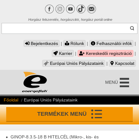
Horgász felszerelés, horgászcikk, horgász portál online
Bejelentkezés
|
Rólunk
|
Felhasználói infók
|
Karrier
|
Kereskedői regisztráció
|
Európai Uniós Pályázataink
|
Kapcsolat
MENÜ
Főoldal
Európai Uniós Pályázataink
TERMÉKEK MENÜ
GINOP-8.3.5-18 B HITELCÉL
(Mikro-, kis- és