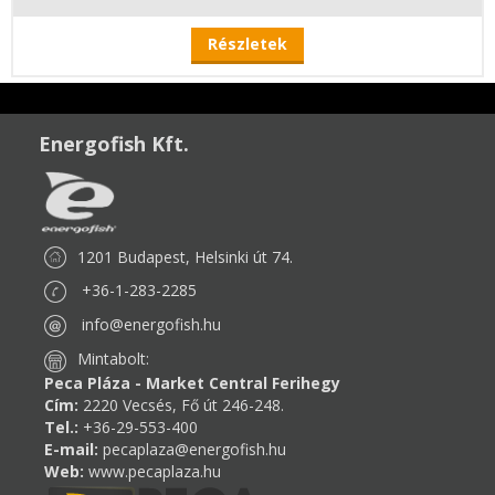
Részletek
Energofish Kft.
1201 Budapest, Helsinki út 74.
+36-1-283-2285
info@energofish.hu
Mintabolt:
Peca Pláza - Market Central Ferihegy
Cím:
2220 Vecsés, Fő út 246-248.
Tel.:
+36-29-553-400
E-mail:
pecaplaza@energofish.hu
Web:
www.pecaplaza.hu