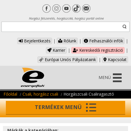
Horgász felszerelés, horgászcikk, horgász portál online
Bejelentkezés
|
Rólunk
|
Felhasználói infók
|
Karrier
|
Kereskedői regisztráció
|
Európai Uniós Pályázataink
|
Kapcsolat
MENÜ
Főoldal
Csali, horgász csali
Horgászcsali Csaliragasztó
TERMÉKEK MENÜ
Márkák a kategóriában: