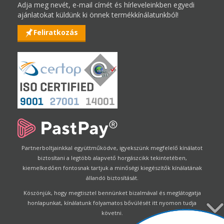
Adja meg nevét, e-mail címét és hírleveleinkben egyedi
ajánlatokat küldünk ki önnek termékkínálatunkból!
Feliratkozás
Partnerboltjainkkal együttműködve, igyekszünk megfelelő kínálatot
biztosítani a legtöbb alapvető horgászcikk tekintetében,
kiemelkedően fontosnak tartjuk a minőségi kiegészítők kínálatának
állandó biztosítását.
Köszönjük, hogy megtisztel bennünket bizalmával és meglátogatja
honlapunkat, kínálatunk folyamatos bővülését itt nyomon tudja
követni.