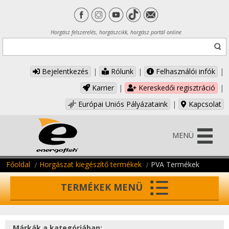
Horgász felszerelés, horgászcikk, horgász portál online
Bejelentkezés
|
Rólunk
|
Felhasználói infók
|
Karrier
|
Kereskedői regisztráció
|
Európai Uniós Pályázataink
|
Kapcsolat
MENÜ
Főoldal
Horgászat kiegészítő termékek
PVA Termékek
TERMÉKEK MENÜ
Márkák a kategóriában: