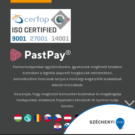
Partnerboltjainkkal együttműködve, igyekszünk megfelelő kínálatot
biztosítani a legtöbb alapvető horgászcikk tekintetében,
kiemelkedően fontosnak tartjuk a minőségi kiegészítők kínálatának
állandó biztosítását.
Köszönjük, hogy megtisztel bennünket bizalmával és meglátogatja
honlapunkat, kínálatunk folyamatos bővülését itt nyomon tudja
követni.