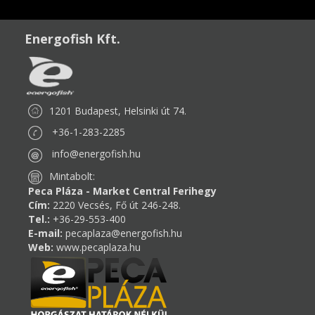
Energofish Kft.
1201 Budapest, Helsinki út 74.
+36-1-283-2285
info@energofish.hu
Mintabolt:
Peca Pláza - Market Central Ferihegy
Cím:
2220 Vecsés, Fő út 246-248.
Tel.:
+36-29-553-400
E-mail:
pecaplaza@energofish.hu
Web:
www.pecaplaza.hu