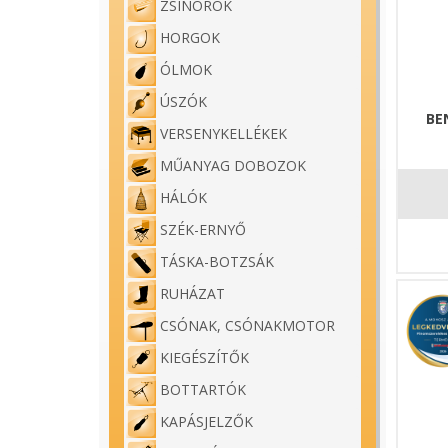
ZSINÓROK
HORGOK
ÓLMOK
ÚSZÓK
BE
VERSENYKELLÉKEK
MŰANYAG DOBOZOK
HÁLÓK
SZÉK-ERNYŐ
TÁSKA-BOTZSÁK
RUHÁZAT
CSÓNAK, CSÓNAKMOTOR
KIEGÉSZÍTŐK
BOTTARTÓK
KAPÁSJELZŐK