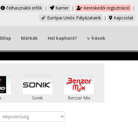
Felhasználói infók
|
Karrier
|
Kereskedői regisztráció
|
Európai Uniós Pályázataink
|
Kapcsolat
dőlap
Márkák
Hol kapható?
Írások
o
Sonik
Benzar Mix