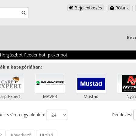
Bejelentkezés
|
Rólunk
|
Kez
Horgászbot Feeder bot, picker bot
ák a kategóriában:
arp Expert
MAVER
Mustad
Nytr
ek száma egy oldalon:
Rendezés:
2
Következő
Utolsó