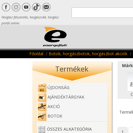
Horgász felszerelés, horgászcikk, horgász
portál online
Főoldal
Botok, horgászbotok, horgászbot akciók
Márk
Termékek
ÚJDONSÁG
C
AJÁNDÉKTÁRGYAK
AKCIÓ
Termék
BOTOK
ÖSSZES ALKATEGÓRIA
1