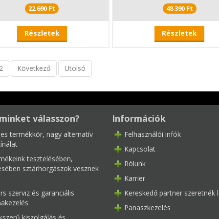
22 690 Ft
48 390 Ft
Részletek
Részletek
2
Következő
Utolsó
minket válasszon?
Információk
les termékkör, nagy alternatív
Felhasználói infók
ínálat
Kapcsolat
mékeink tesztelésében,
Rólunk
tésében sztárhorgászok vesznek
Karrier
s szerviz és garanciális
Kereskedő partner szeretnék l
akezelés
Panaszkezelés
kszerű kiszolgálás és