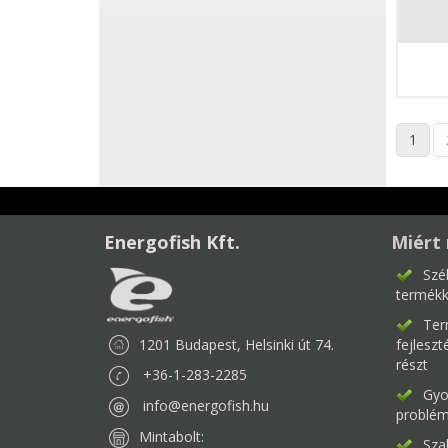
1
Energofish Kft.
Miért 
Szé
termékk
Ter
1201 Budapest, Helsinki út 74.
fejlesz
részt
+36-1-283-2285
Gyor
info@energofish.hu
problém
Mintabolt:
Sza