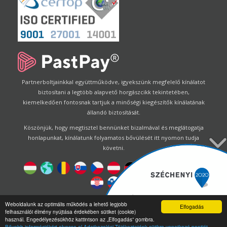
Partnerboltjainkkal együttműködve, igyekszünk megfelelő kínálatot
biztosítani a legtöbb alapvető horgászcikk tekintetében,
kiemelkedően fontosnak tartjuk a minőségi kiegészítők kínálatának
állandó biztosítását.
Köszönjük, hogy megtisztel bennünket bizalmával és meglátogatja
honlapunkat, kínálatunk folyamatos bővülését itt nyomon tudja
követni.
Designed by
Energofish Kft
Weboldalunk az optimális működés a lehető legjobb
Elfogadás
felhasználói élmény nyújtása érdekében sütiket (cookie)
Oldalmotor:
CWB
by
Gloobus Software Developement
|
használ. Engedélyezésükhöz kattintson az „Elfogadás” gombra.
Technikai segítség
|
Webdizájn
Bővebb információkért olvassa el Adatkezelési Tájékoztatónk sütikre vonatkozó pontját.