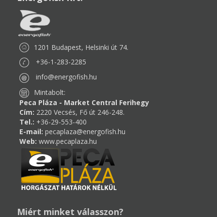
1201 Budapest, Helsinki út 74.
+36-1-283-2285
info@energofish.hu
Mintabolt:
Peca Pláza - Market Central Ferihegy
Cím:
2220 Vecsés, Fő út 246-248.
Tel.:
+36-29-553-400
E-mail:
pecaplaza@energofish.hu
Web:
www.pecaplaza.hu
Miért minket válasszon?