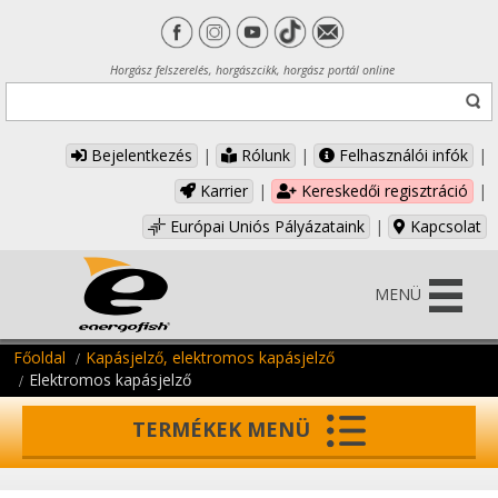
Horgász felszerelés, horgászcikk, horgász portál online
Bejelentkezés
|
Rólunk
|
Felhasználói infók
|
Karrier
|
Kereskedői regisztráció
|
Európai Uniós Pályázataink
|
Kapcsolat
MENÜ
Főoldal
Kapásjelző, elektromos kapásjelző
Elektromos kapásjelző
TERMÉKEK MENÜ