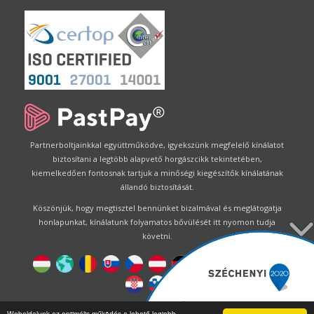
Partnerboltjainkkal együttműködve, igyekszünk megfelelő kínálatot
biztosítani a legtöbb alapvető horgászcikk tekintetében,
kiemelkedően fontosnak tartjuk a minőségi kiegészítők kínálatának
állandó biztosítását.
Köszönjük, hogy megtisztel bennünket bizalmával és meglátogatja
honlapunkat, kínálatunk folyamatos bővülését itt nyomon tudja
követni.
Designed by
Energofish Kft
Weboldalunk az optimális működés a lehető legjobb