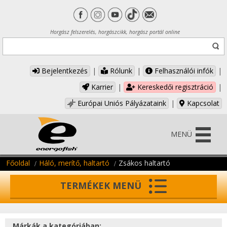
Horgász felszerelés, horgászcikk, horgász portál online
Bejelentkezés
|
Rólunk
|
Felhasználói infók
|
Karrier
|
Kereskedői regisztráció
|
Európai Uniós Pályázataink
|
Kapcsolat
MENÜ
Főoldal
Háló, merítő, haltartó
Zsákos haltartó
TERMÉKEK MENÜ
Márkák a kategóriában: