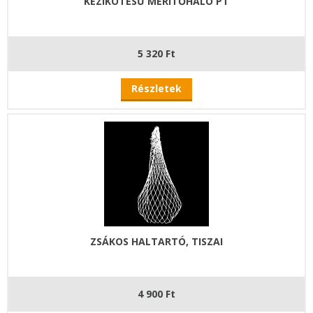
KÉZIKÖTÉSŰ MERÍTŐHÁLÓ PT
5 320 Ft
Részletek
ZSÁKOS HALTARTÓ, TISZAI
4 900 Ft