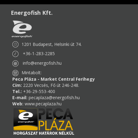
Energofish Kft.
1201 Budapest, Helsinki út 74.
+36-1-283-2285
info@energofish.hu
Mintabolt:
Peca Pláza - Market Central Ferihegy
Cím:
2220 Vecsés, Fő út 246-248.
Tel.:
+36-29-553-400
E-mail:
pecaplaza@energofish.hu
Web:
www.pecaplaza.hu