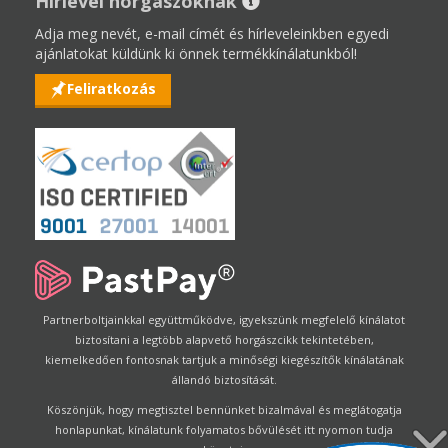
Hírlevél horgászoknak
Adja meg nevét, e-mail címét és hírleveleinkben egyedi
ajánlatokat küldünk ki önnek termékkínálatunkból!
Feliratkozás
Partnerboltjainkkal együttműködve, igyekszünk megfelelő kínálatot
biztosítani a legtöbb alapvető horgászcikk tekintetében,
kiemelkedően fontosnak tartjuk a minőségi kiegészítők kínálatának
állandó biztosítását.
Köszönjük, hogy megtisztel bennünket bizalmával és meglátogatja
honlapunkat, kínálatunk folyamatos bővülését itt nyomon tudja