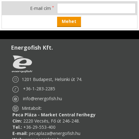
*
E-mail cím
Energofish Kft.
1201 Budapest, Helsinki út 74.
+36-1-283-2285
info@energofish.hu
Mintabolt:
Peca Pláza - Market Central Ferihegy
Cím:
2220 Vecsés, Fő út 246-248.
Tel.:
+36-29-553-400
E-mail:
pecaplaza@energofish.hu