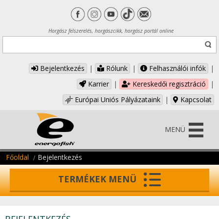
Horgász felszerelés, horgászcikk, horgász portál online
Bejelentkezés
|
Rólunk
|
Felhasználói infók
|
Karrier
|
Kereskedői regisztráció
|
Európai Uniós Pályázataink
|
Kapcsolat
MENÜ
Főoldal
Bejelentkezés
TERMÉKEK MENÜ