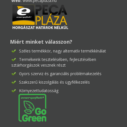
Web:
www.pecaplaza.hu
Miért minket válasszon?
Széles termékkör, nagy alternatív termékkínálat
Termékeink tesztelésében, fejlesztésében
sztárhorgászok vesznek részt
Gyors szerviz és garanciális problémakezelés
Szakszerű kiszolgálás és ügyfélkezelés
Környezettudatosság