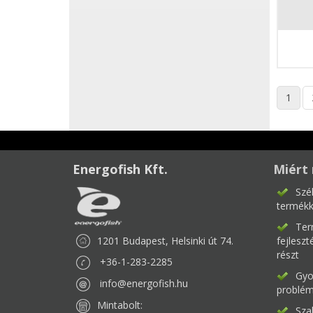
1
Energofish Kft.
Miért 
Szé
termékk
Ter
1201 Budapest, Helsinki út 74.
fejlesz
részt
+36-1-283-2285
Gyor
info@energofish.hu
problém
Mintabolt:
Sza