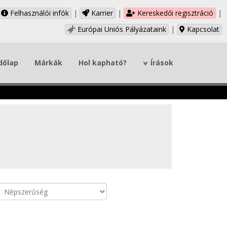
Felhasználói infók
|
Karrier
|
Kereskedői regisztráció
|
Európai Uniós Pályázataink
|
Kapcsolat
dőlap
Márkák
Hol kapható?
Írások