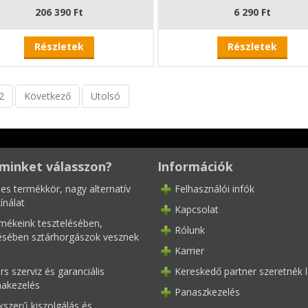
206 390 Ft
6 290 Ft
Részletek
Részletek
2
Következő
Utolsó
minket válasszon?
Információk
les termékkör, nagy alternatív
Felhasználói infók
ínálat
Kapcsolat
mékeink tesztelésében,
Rólunk
tésében sztárhorgászok vesznek
Karrier
s szerviz és garanciális
Kereskedő partner szeretnék l
akezelés
Panaszkezelés
kszerű kiszolgálás és