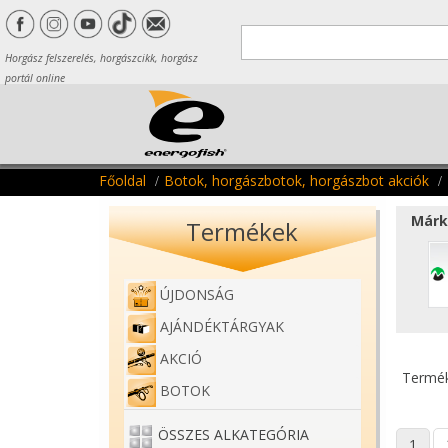
Horgász felszerelés, horgászcikk, horgász
portál online
Főoldal
Botok, horgászbotok, horgászbot akciók
Márk
Termékek
ÚJDONSÁG
AJÁNDÉKTÁRGYAK
AKCIÓ
Termék
BOTOK
ÖSSZES ALKATEGÓRIA
1