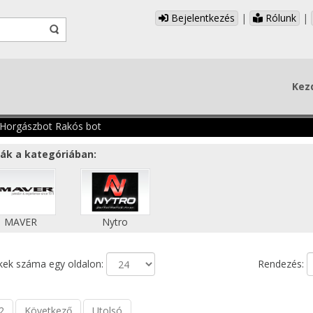
Bejelentkezés
|
Rólunk
|
Kez
Horgászbot Rakós bot
ák a kategóriában:
MAVER
Nytro
ek száma egy oldalon:
Rendezés:
2
Következő
Utolsó