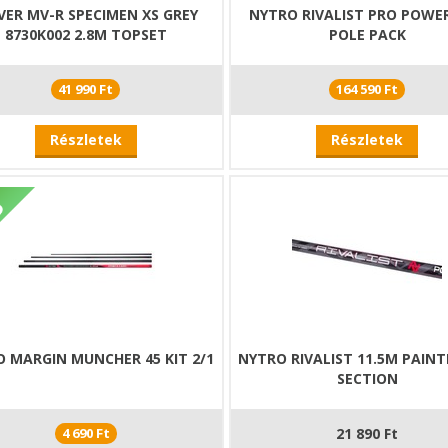
ER MV-R SPECIMEN XS GREY
NYTRO RIVALIST PRO POWE
8730K002 2.8M TOPSET
POLE PACK
41 990 Ft
164 590 Ft
Részletek
Részletek
 MARGIN MUNCHER 45 KIT 2/1
NYTRO RIVALIST 11.5M PAIN
SECTION
4 690 Ft
21 890 Ft