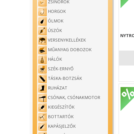
ZSINÓROK
HORGOK
ÓLMOK
ÚSZÓK
NYTRO
VERSENYKELLÉKEK
MŰANYAG DOBOZOK
HÁLÓK
SZÉK-ERNYŐ
TÁSKA-BOTZSÁK
RUHÁZAT
CSÓNAK, CSÓNAKMOTOR
KIEGÉSZÍTŐK
BOTTARTÓK
KAPÁSJELZŐK