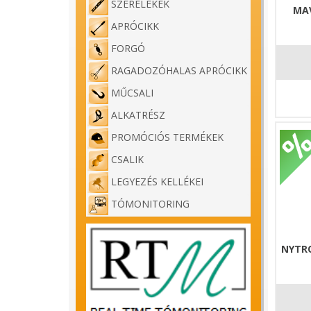
SZERELÉKEK
MAV
APRÓCIKK
FORGÓ
RAGADOZÓHALAS APRÓCIKK
MŰCSALI
ALKATRÉSZ
PROMÓCIÓS TERMÉKEK
CSALIK
LEGYEZÉS KELLÉKEI
TÓMONITORING
NYTRO