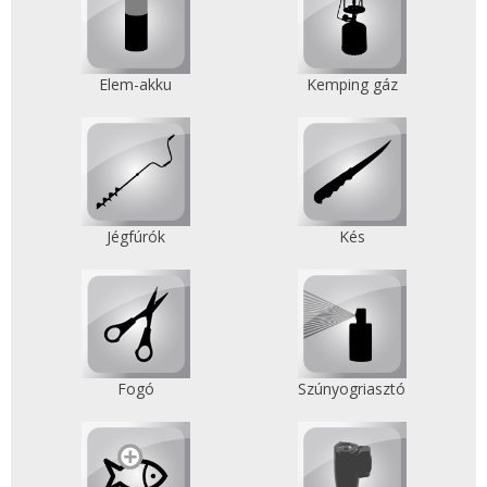
Elem-akku
Kemping gáz
Jégfúrók
Kés
Fogó
Szúnyogriasztó