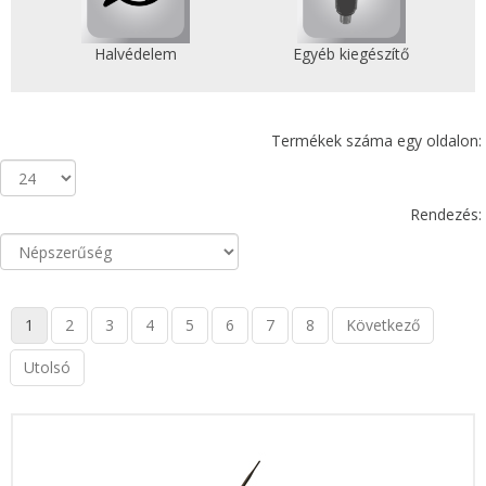
Halvédelem
Egyéb kiegészítő
Termékek száma egy oldalon:
Rendezés:
1
2
3
4
5
6
7
8
Következő
Utolsó