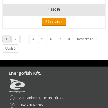
4 990 Ft
Részletek
1
2
3
4
5
6
7
8
Következő
Utolsó
Energofish Kft.
1201 Budapest, Helsinki út 74.
+36-1-283-2285