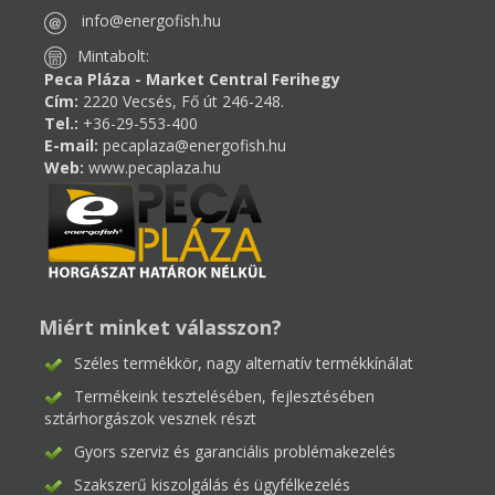
info@energofish.hu
Mintabolt:
Peca Pláza - Market Central Ferihegy
Cím:
2220 Vecsés, Fő út 246-248.
Tel.:
+36-29-553-400
E-mail:
pecaplaza@energofish.hu
Web:
www.pecaplaza.hu
Miért minket válasszon?
Széles termékkör, nagy alternatív termékkínálat
Termékeink tesztelésében, fejlesztésében
sztárhorgászok vesznek részt
Gyors szerviz és garanciális problémakezelés
Szakszerű kiszolgálás és ügyfélkezelés