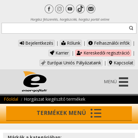
Horgász felszerelés, horgászcikk, horgász portál online
Bejelentkezés
|
Rólunk
|
Felhasználói infók
|
Karrier
|
Kereskedői regisztráció
|
Európai Uniós Pályázataink
|
Kapcsolat
MENÜ
Főoldal
Horgászat kiegészítő termékek
TERMÉKEK MENÜ
Márkák a kategóriában: