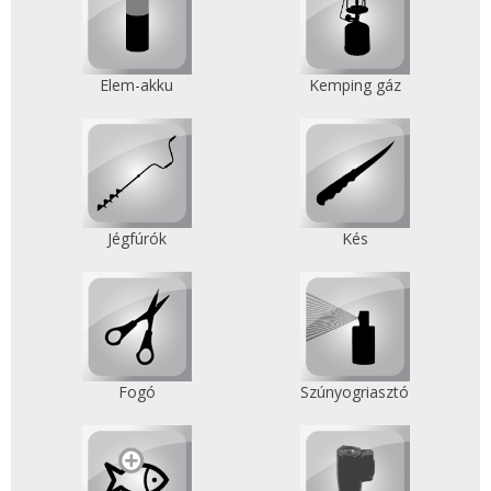
Elem-akku
Kemping gáz
Jégfúrók
Kés
Fogó
Szúnyogriasztó