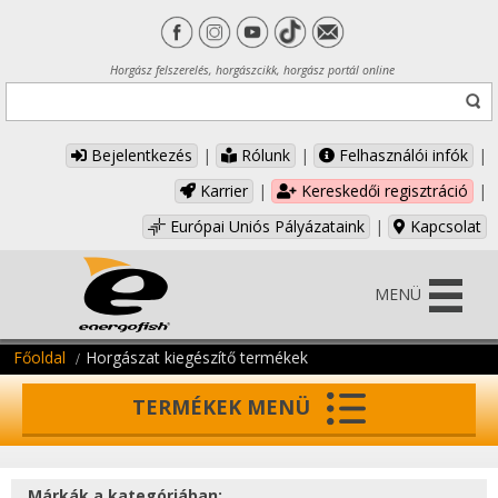
Horgász felszerelés, horgászcikk, horgász portál online
Bejelentkezés
|
Rólunk
|
Felhasználói infók
|
Karrier
|
Kereskedői regisztráció
|
Európai Uniós Pályázataink
|
Kapcsolat
MENÜ
Főoldal
Horgászat kiegészítő termékek
TERMÉKEK MENÜ
Márkák a kategóriában: