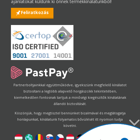
ajánlatokat küldünk ki önnek termékkínálatunkból!
Feliratkozás
Partnerboltjainkkal együttműködve, igyekszünk megfelelő kínálatot
biztosítani a legtöbb alapvető horgászcikk tekintetében,
kiemelkedően fontosnak tartjuk a minőségi kiegészítők kínálatának
állandó biztosítását.
Köszönjük, hogy megtisztel bennünket bizalmával és meglátogatja
honlapunkat, kínálatunk folyamatos bővülését itt nyomon tudja
követni.