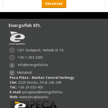
Részletek
Energofish Kft.
1201 Budapest, Helsinki út 74.
+36-1-283-2285
info@energofish.hu
Mintabolt:
Peca Pláza - Market Central Ferihegy
Cím:
2220 Vecsés, Fő út 246-248.
Tel.:
+36-29-553-400
E-mail:
pecaplaza@energofish.hu
Web:
www.pecaplaza.hu